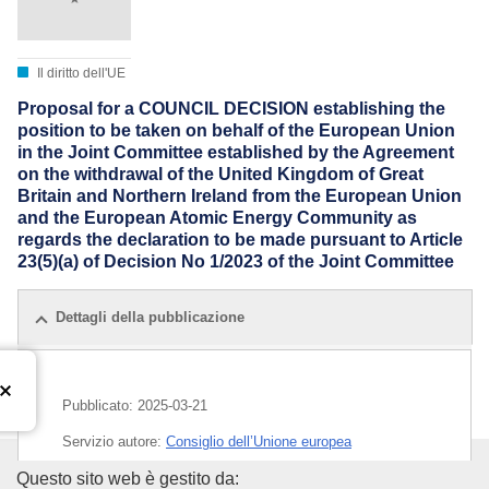
Il diritto dell'UE
Proposal for a COUNCIL DECISION establishing the
position to be taken on behalf of the European Union
in the Joint Committee established by the Agreement
on the withdrawal of the United Kingdom of Great
Britain and Northern Ireland from the European Union
and the European Atomic Energy Community as
regards the declaration to be made pursuant to Article
23(5)(a) of Decision No 1/2023 of the Joint Committee
Dettagli della pubblicazione
Pubblicato:
2025-03-21
Servizio autore:
Consiglio dell’Unione europea
Ufficio delle pubblicazioni dell
Questo sito web è gestito da:
IMMC : ST 7273 2025 INIT