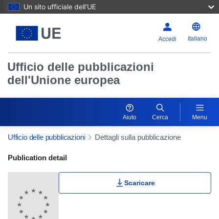
Un sito ufficiale dell’UE
italiano
Accedi
Ufficio delle pubblicazioni
dell'Unione europea
Aiuto
Cerca
Menu
Ufficio delle pubblicazioni
Dettagli sulla pubblicazione
Publication Detail Actions Portlet
Publication detail
Scaricare