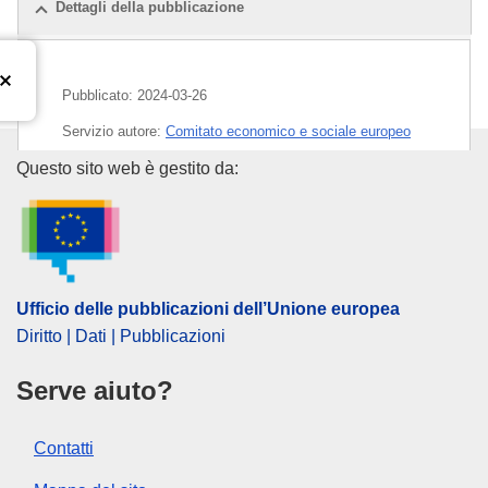
Dettagli della pubblicazione
Pubblicato:
2024-03-26
Servizio autore:
Comitato economico e sociale europeo
Ufficio delle pubblicazioni dell
Questo sito web è gestito da:
Argomento:
associazione europea
,
cooperazione
amministrativa
,
diritto di stabilimento
,
libera circolazione
dei capitali
,
libera circolazione delle merci
,
libera
prestazione di servizi
,
mercato unico
,
scambio
d'informazioni
,
sistema di informazione
,
società senza
Ufficio delle pubblicazioni dell’Unione europea
fini di lucro
Diritto | Dati | Pubblicazioni
CELEX : 52023AE4411
ELI :
C/2024/2102/oj
Serve aiuto?
OJ : C_202402102
Contatti
IMMC : EESC-2023-04411