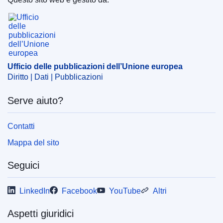
Ufficio delle pubblicazioni dell’Unione europea
EDITION : a8c809ae-4c71-11ec-91ac-01aa75ed71a1
EDITION : ba4f5943-4152-11ee-b2f2-01aa75ed71a1
Ufficio delle pubblicazioni dell’Unione europea
Diritto | Dati | Pubblicazioni
Serve aiuto?
Contatti
Mappa del sito
Seguici
LinkedIn
Facebook
YouTube
Altri
Aspetti giuridici