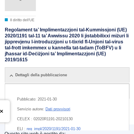
Il diritto dell'UE
Regolament ta’ Implimentazzjoni tal-Kummissjoni (UE)
2020/1191 tal-11 ta’ Awwissu 2020 li jistabbilixxi miżuri li
jipprevjenu l-introduzzjoni u t-tixrid fl-Unjoni tal-virus
tal-frott imkemmex u kannella tat-tadam (ToBFV) u li
jħassar id-Deċiżjoni ta’ Implimentazzjoni (UE)
2019/1615
Dettagli della pubblicazione
Tutte le edizioni
Pubblicato:
2021-01-30
Servizio autore:
Dati provvisori
CELEX : 02020R1191-20210130
ELI :
reg_impl/2020/1191/2021-01-30
Questo sito web è gestito da: