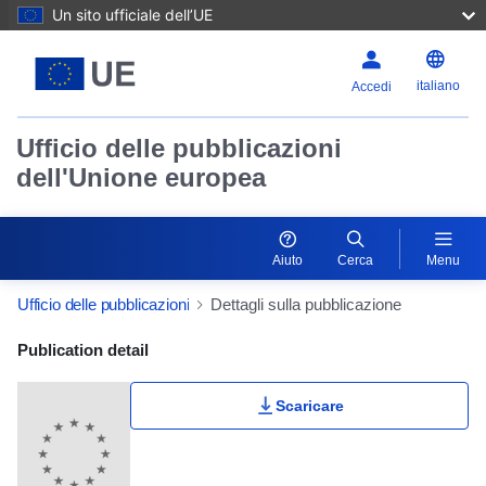
Un sito ufficiale dell’UE
italiano
Accedi
Ufficio delle pubblicazioni
dell'Unione europea
Aiuto
Cerca
Menu
Ufficio delle pubblicazioni
Dettagli sulla pubblicazione
Publication Detail Actions Portlet
Publication detail
Scaricare