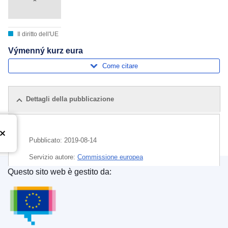
Il diritto dell'UE
Výmenný kurz eura
Come citare
Dettagli della pubblicazione
Pubblicato:
2019-08-14
Servizio autore:
Commissione europea
Questo sito web è gestito da:
Argomento:
euro
,
moneta
,
tasso di cambio
Ufficio delle pubblicazioni dell’Unione europea
CELEX : C2019/273/04
OJ : JOC_2019_273_R_0004