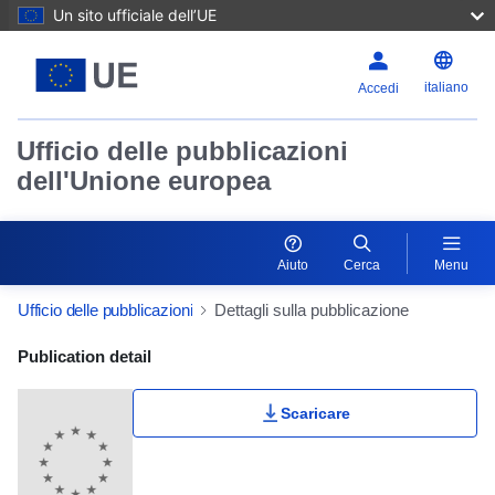
Un sito ufficiale dell’UE
italiano
Accedi
Ufficio delle pubblicazioni
dell'Unione europea
Aiuto
Cerca
Menu
Ufficio delle pubblicazioni
Dettagli sulla pubblicazione
Publication Detail Actions Portlet
Publication detail
Scaricare