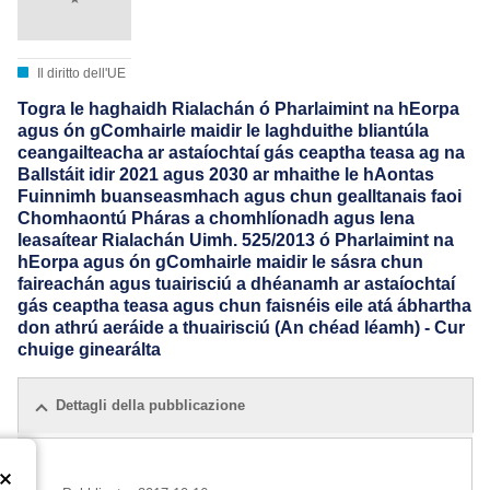
Il diritto dell'UE
Togra le haghaidh Rialachán ó Pharlaimint na hEorpa
agus ón gComhairle maidir le laghduithe bliantúla
ceangailteacha ar astaíochtaí gás ceaptha teasa ag na
Ballstáit idir 2021 agus 2030 ar mhaithe le hAontas
Fuinnimh buanseasmhach agus chun gealltanais faoi
Chomhaontú Pháras a chomhlíonadh agus lena
leasaítear Rialachán Uimh. 525/2013 ó Pharlaimint na
hEorpa agus ón gComhairle maidir le sásra chun
faireachán agus tuairisciú a dhéanamh ar astaíochtaí
gás ceaptha teasa agus chun faisnéis eile atá ábhartha
don athrú aeráide a thuairisciú (An chéad léamh) - Cur
chuige ginearálta
Dettagli della pubblicazione