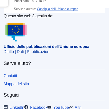
Pubblicato:
2017-10-16
Servizio autore:
Consiglio dell’Unione europea
Questo sito web è gestito da:
IMMC : ST 13224 2017 INIT
Ufficio delle pubblicazioni dell’Unione europea
Ufficio delle pubblicazioni dell’Unione europea
Diritto | Dati | Pubblicazioni
Serve aiuto?
Contatti
Mappa del sito
Seguici
LinkedIn
Facebook
YouTube
Altri