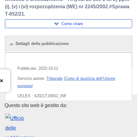
(i), (v) i (vi) rozporządzenia (WE) nr 2245/2002.#Sprawa
T-652/21.
Come citare
Dettagli della pubblicazione
Pacchetto
Pubblicato:
2022-10-12
Servizio autore:
Tribunale
(
Corte di giustizia dell’Unione
europea
)
CELEX : 62021TJ0652_INF
Ufficio delle pubblicazioni dell
Questo sito web è gestito da:
ECLI : ECLI:EU:T:2022:634