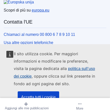
Scopri di più su
europa.eu
Contatta l’UE
Chiamaci al numero 00 800 6 7 8 9 10 11
Usa altre opzioni telefoniche
Scrivici usando l’apposito modulo
Il sito utilizza cookie. Per maggiori
Incontraci presso uno dei centri dell’UE
informazioni e modificare le preferenze,
visita la pagina dedicata alla
politica sull’uso
Social media
, oppure clicca sul link presente in
dei cookie
fondo ad ogni pagina del sito.
Cerca i canali social dell’UE
Istituzioni e organi dell’UE
Accetta tutti i cookie
Aggiungi alle mie pubblicazioni
Crea avviso
More
Accetta solo i cookie essenziali
Cerca tutte le istituzioni e gli organi dell’UE