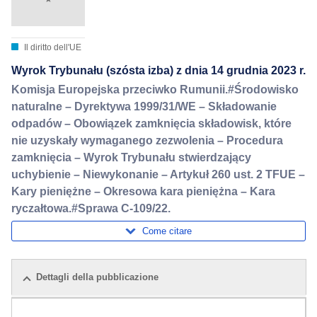
Il diritto dell'UE
Wyrok Trybunału (szósta izba) z dnia 14 grudnia 2023 r.
Komisja Europejska przeciwko Rumunii.#Środowisko
naturalne – Dyrektywa 1999/31/WE – Składowanie
odpadów – Obowiązek zamknięcia składowisk, które
nie uzyskały wymaganego zezwolenia – Procedura
zamknięcia – Wyrok Trybunału stwierdzający
uchybienie – Niewykonanie – Artykuł 260 ust. 2 TFUE –
Kary pieniężne – Okresowa kara pieniężna – Kara
ryczałtowa.#Sprawa C-109/22.
Come citare
Dettagli della pubblicazione
Pacchetto