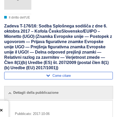
Il diritto dell'UE
Zadeva T-176/16: Sodba Splošnega sodišča z dne 6.
oktobra 2017 – Kofola ČeskoSlovensko/EUIPO –
Mionetto (UGO) (Znamka Evropske unije — Postopek z
ugovorom — Prijava figurativne znamke Evropske
unije UGO — Prejšnja figurativna znamka Evropske
unije il UGO! — Delna odpoved prejšnji znamki —
Relativni razlog za zavrnitev — Verjetnost zmede —
Člen 8(1)(b) Uredbe (ES) št. 207/2009 (postal člen 8(1)
(b) Uredbe (EU) 2017/1001))
Come citare
Dettagli della pubblicazione
Pubblicato:
2017-10-06