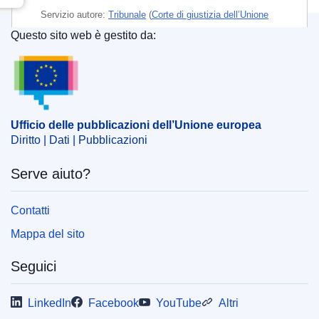
Servizio autore:
Tribunale
(
Corte di giustizia dell’Unione
europea
)
Questo sito web è gestito da:
Ufficio delle pubblicazioni dell’Unione europea
Argomento:
diritto dei marchi
,
marchio depositato
,
marchio UE
,
succo di frutta
CELEX : 62016TA0176
Ufficio delle pubblicazioni dell’Unione europea
OJ : JOC_2017_392_R_0028
Diritto | Dati | Pubblicazioni
IMMC : ARR-T-0176-2016
Serve aiuto?
Contatti
Mappa del sito
Seguici
LinkedIn
Facebook
YouTube
Altri