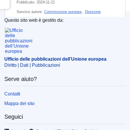
Pubblicato:
2024-11-21
Servizio autore:
Commissione europea
,
Direzione
generale della Salute e della sicurezza alimentare
Questo sito web è gestito da:
(
Commissione europea
)
Ufficio delle pubblicazioni dell’Unione europea
Argomento:
Canada
,
carne di pollame
,
carne di
selvaggina
,
carne fresca
,
importazione (UE)
,
influenza
aviaria
,
Inghilterra del Sud-Ovest
,
ispezione veterinaria
,
Ufficio delle pubblicazioni dell’Unione europea
pollame
,
Regno Unito
,
Stati Uniti
Diritto | Dati | Pubblicazioni
CELEX : 32024R2922
Serve aiuto?
ELI :
reg_impl/2024/2922/oj
OJ : L_202402922
Contatti
IMMC : C(2024)8311/3792408
Mappa del sito
pdfa2a
Seguici
Mostra tutte le pubblicazioni di questa collana