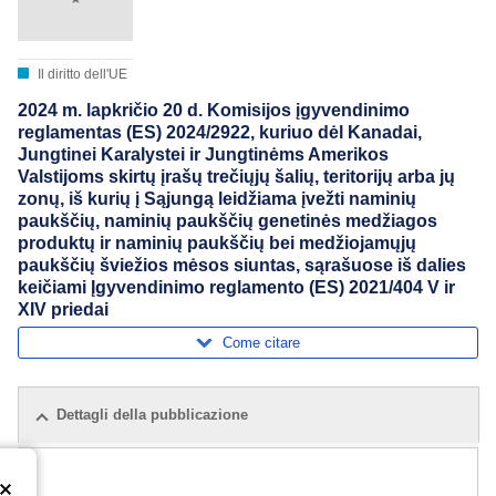
Il diritto dell'UE
2024 m. lapkričio 20 d. Komisijos įgyvendinimo
reglamentas (ES) 2024/2922, kuriuo dėl Kanadai,
Jungtinei Karalystei ir Jungtinėms Amerikos
Valstijoms skirtų įrašų trečiųjų šalių, teritorijų arba jų
zonų, iš kurių į Sąjungą leidžiama įvežti naminių
paukščių, naminių paukščių genetinės medžiagos
produktų ir naminių paukščių bei medžiojamųjų
paukščių šviežios mėsos siuntas, sąrašuose iš dalies
keičiami Įgyvendinimo reglamento (ES) 2021/404 V ir
XIV priedai
Come citare
Dettagli della pubblicazione