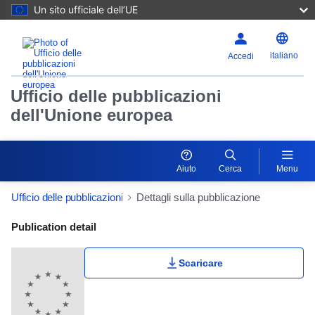
Un sito ufficiale dell’UE
italiano
Accedi
Ufficio delle pubblicazioni
dell'Unione europea
Aiuto
Cerca
Menu
Ufficio delle pubblicazioni
Dettagli sulla pubblicazione
Publication Detail Actions Portlet
Publication detail
Scaricare