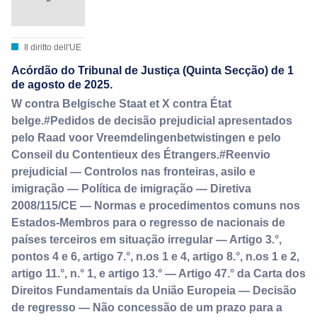
Il diritto dell'UE
Acórdão do Tribunal de Justiça (Quinta Secção) de 1
de agosto de 2025.
W contra Belgische Staat et X contra État
belge.#Pedidos de decisão prejudicial apresentados
pelo Raad voor Vreemdelingenbetwistingen e pelo
Conseil du Contentieux des Étrangers.#Reenvio
prejudicial — Controlos nas fronteiras, asilo e
imigração — Política de imigração — Diretiva
2008/115/CE — Normas e procedimentos comuns nos
Estados‑Membros para o regresso de nacionais de
países terceiros em situação irregular — Artigo 3.°,
pontos 4 e 6, artigo 7.°, n.os 1 e 4, artigo 8.°, n.os 1 e 2,
artigo 11.°, n.° 1, e artigo 13.° — Artigo 47.° da Carta dos
Direitos Fundamentais da União Europeia — Decisão
de regresso — Não concessão de um prazo para a