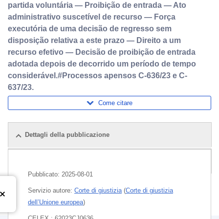
partida voluntária — Proibição de entrada — Ato
administrativo suscetível de recurso — Força
executória de uma decisão de regresso sem
disposição relativa a este prazo — Direito a um
recurso efetivo — Decisão de proibição de entrada
adotada depois de decorrido um período de tempo
considerável.#Processos apensos C-636/23 e C-
637/23.
Come citare
Dettagli della pubblicazione
Pacchetto
Pubblicato:
2025-08-01
Servizio autore:
Corte di giustizia
(
Corte di giustizia
dell’Unione europea
)
CELEX : 62023CJ0636