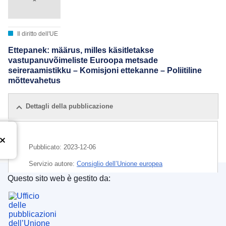
Il diritto dell'UE
Ettepanek: määrus, milles käsitletakse
vastupanuvõimeliste Euroopa metsade
seireraamistikku – Komisjoni ettekanne – Poliitiline
mõttevahetus
Dettagli della pubblicazione
Pubblicato:
2023-12-06
Servizio autore:
Consiglio dell’Unione europea
Questo sito web è gestito da:
IMMC : ST 16206 2023 INIT
Ufficio delle pubblicazioni dell’Unione europea