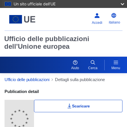
Un sito ufficiale dell’UE
italiano
Accedi
Ufficio delle pubblicazioni
dell'Unione europea
Aiuto
Cerca
Menu
Ufficio delle pubblicazioni
Dettagli sulla pubblicazione
Publication Detail Actions Portlet
Publication detail
Scaricare