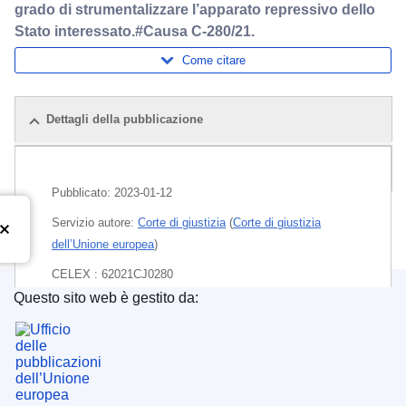
grado di strumentalizzare l’apparato repressivo dello
Stato interessato.#Causa C-280/21.
Come citare
Dettagli della pubblicazione
Pacchetto
Pubblicato:
2023-01-12
Servizio autore:
Corte di giustizia
(
Corte di giustizia
dell’Unione europea
)
CELEX : 62021CJ0280
Questo sito web è gestito da:
ECLI : ECLI:EU:C:2023:13
Ufficio delle pubblicazioni dell’Unione europea