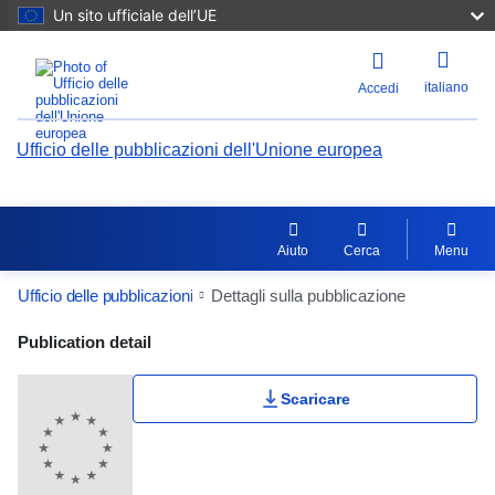
Un sito ufficiale dell’UE
italiano
Accedi
Ufficio delle pubblicazioni dell'Unione europea
Aiuto
Cerca
Menu
Ufficio delle pubblicazioni
Dettagli sulla pubblicazione
Publication Detail Actions Portlet
Publication detail
Scaricare