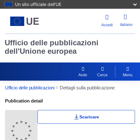
Un sito ufficiale dell’UE
italiano
Accedi
Ufficio delle pubblicazioni
dell'Unione europea
Aiuto
Cerca
Menu
Ufficio delle pubblicazioni
Dettagli sulla pubblicazione
Publication Detail Actions Portlet
Publication detail
Scaricare