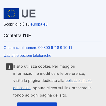
Unione europea
Scopri di più su
europa.eu
Contatta l’UE
Chiamaci al numero 00 800 6 7 8 9 10 11
Usa altre opzioni telefoniche
Scrivici usando l’apposito modulo
Il sito utilizza cookie. Per maggiori
Incontraci presso uno dei centri dell’UE
informazioni e modificare le preferenze,
visita la pagina dedicata alla
politica sull’uso
Social media
, oppure clicca sul link presente in
dei cookie
fondo ad ogni pagina del sito.
Cerca i canali social dell’UE