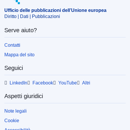
CELEX : C/2025/01148
Ufficio delle pubblicazioni dell’Unione europea
Diritto | Dati | Pubblicazioni
ELI :
C/2025/1148/oj
OJ : C_202501148
Serve aiuto?
IMMC : PUB(2025)12/3877108
Contatti
pdfa2a
Mappa del sito
Mostra tutte le pubblicazioni di questa collana
Seguici
LinkedIn
Facebook
YouTube
Altri
Aspetti giuridici
Note legali
Cookie