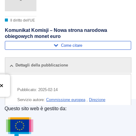
Il diritto dell'UE
Komunikat Komisji – Nowa strona narodowa
obiegowych monet euro
Come citare
Dettagli della pubblicazione
Pubblicato:
2025-02-14
Servizio autore:
Commissione europea
,
Direzione
generale degli Affari economici e finanziari
(
Commissione
Questo sito web è gestito da:
europea
)
Ufficio delle pubblicazioni dell’Unione europea
Argomento:
Cipro
,
commemorazione
,
emissione
monetaria
,
euro