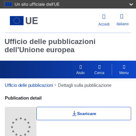
Un sito ufficiale dell’UE
italiano
Accedi
Ufficio delle pubblicazioni
dell'Unione europea
Aiuto
Cerca
Menu
Ufficio delle pubblicazioni
Dettagli sulla pubblicazione
Publication Detail Actions Portlet
Publication detail
Scaricare