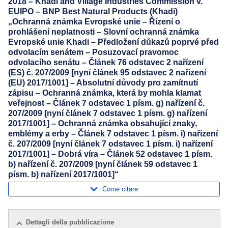
2018 – Khadi and Village Industries Commission v.
EUIPO – BNP Best Natural Products (Khadi)
„Ochranná známka Evropské unie – Řízení o
prohlášení neplatnosti – Slovní ochranná známka
Evropské unie Khadi – Předložení důkazů poprvé před
odvolacím senátem – Posuzovací pravomoc
odvolacího senátu – Článek 76 odstavec 2 nařízení
(ES) č. 207/2009 [nyní článek 95 odstavec 2 nařízení
(EU) 2017/1001] – Absolutní důvody pro zamítnutí
zápisu – Ochranná známka, která by mohla klamat
veřejnost – Článek 7 odstavec 1 písm. g) nařízení č.
207/2009 [nyní článek 7 odstavec 1 písm. g) nařízení
2017/1001] – Ochranná známka obsahující znaky,
emblémy a erby – Článek 7 odstavec 1 písm. i) nařízení
č. 207/2009 [nyní článek 7 odstavec 1 písm. i) nařízení
2017/1001] – Dobrá víra – Článek 52 odstavec 1 písm.
b) nařízení č. 207/2009 [nyní článek 59 odstavec 1
písm. b) nařízení 2017/1001]“
Come citare
Dettagli della pubblicazione