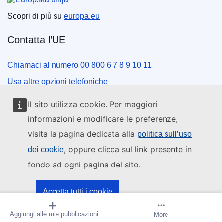
Scopri di più su
europa.eu
Contatta l’UE
Chiamaci al numero 00 800 6 7 8 9 10 11
Usa altre opzioni telefoniche
Scrivici usando l’apposito modulo
Il sito utilizza cookie. Per maggiori
Incontraci presso uno dei centri dell’UE
informazioni e modificare le preferenze,
visita la pagina dedicata alla
politica sull’uso
Social media
, oppure clicca sul link presente in
dei cookie
fondo ad ogni pagina del sito.
Cerca i canali social dell’UE
Istituzioni e organi dell’UE
Accetta tutti i cookie
Aggiungi alle mie pubblicazioni
Crea avviso
More
Accetta solo i cookie essenziali
Cerca tutte le istituzioni e gli organi dell’UE