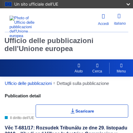
Un sito ufficiale dell’UE
italiano
Accedi
Ufficio delle pubblicazioni
dell'Unione europea
Aiuto
Cerca
Menu
Ufficio delle pubblicazioni
Dettagli sulla pubblicazione
Publication Detail Actions Portlet
Publication detail
Valutazione utente
Scaricare
Il diritto dell'UE
Věc T-681/17: Rozsudek Tribunálu ze dne 29. listopadu