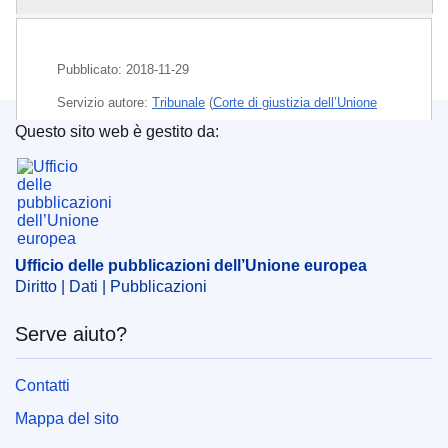
Pubblicato:
2018-11-29
Servizio autore:
Tribunale
(
Corte di giustizia dell’Unione
europea
)
Questo sito web è gestito da:
Ufficio delle pubblicazioni dell’Unione europea
Argomento:
articolo per la casa
,
diritto dei marchi
,
marchio depositato
,
marchio UE
,
prodotto agricolo
,
prodotto cosmetico
,
prodotto per la casa
CELEX : 62017TA0681
Ufficio delle pubblicazioni dell’Unione europea
OJ : JOC_2019_044_R_0048
Diritto | Dati | Pubblicazioni
IMMC : ARR-T-0681-2017
Serve aiuto?
Contatti
Mappa del sito