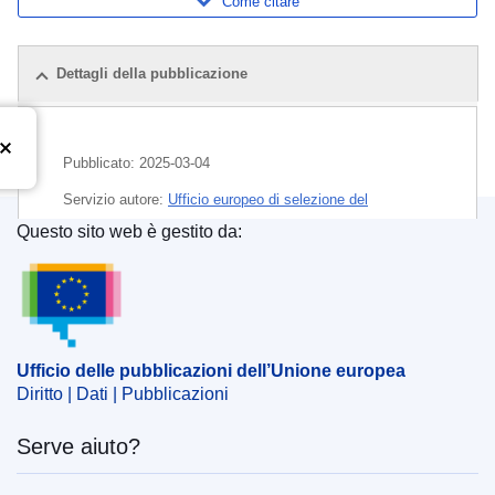
Come citare
Dettagli della pubblicazione
Pubblicato:
2025-03-04
Servizio autore:
Ufficio europeo di selezione del
personale
(
Commissione europea
)
Questo sito web è gestito da:
Ufficio delle pubblicazioni dell’Unione europea
Argomento:
amministratore
,
assunzione
,
concorso (UE)
,
professione dell'informazione
,
professioni giudiziarie
CELEX : C/2025/01273
Ufficio delle pubblicazioni dell’Unione europea
ELI :
C/2025/1273/oj
Diritto | Dati | Pubblicazioni
OJ : C_202501273
Serve aiuto?
IMMC : PUB(2025)196/3946388