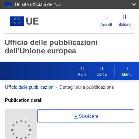
Un sito ufficiale dell’UE
italiano
Accedi
Ufficio delle pubblicazioni
dell'Unione europea
Aiuto
Cerca
Menu
Ufficio delle pubblicazioni
Dettagli sulla pubblicazione
Publication Detail Actions Portlet
Publication detail
Scaricare