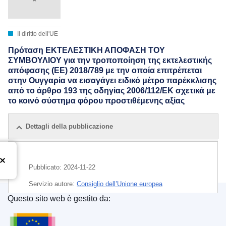
Il diritto dell'UE
Πρόταση ΕΚΤΕΛΕΣΤΙΚΗ ΑΠΟΦΑΣΗ ΤΟΥ
ΣΥΜΒΟΥΛΙΟΥ για την τροποποίηση της εκτελεστικής
απόφασης (ΕΕ) 2018/789 με την οποία επιτρέπεται
στην Ουγγαρία να εισαγάγει ειδικό μέτρο παρέκκλισης
από το άρθρο 193 της οδηγίας 2006/112/ΕΚ σχετικά με
το κοινό σύστημα φόρου προστιθέμενης αξίας
Dettagli della pubblicazione
Pubblicato:
2024-11-22
Servizio autore:
Consiglio dell’Unione europea
Questo sito web è gestito da:
IMMC : ST 16050 2024 INIT
Ufficio delle pubblicazioni dell’Unione europea