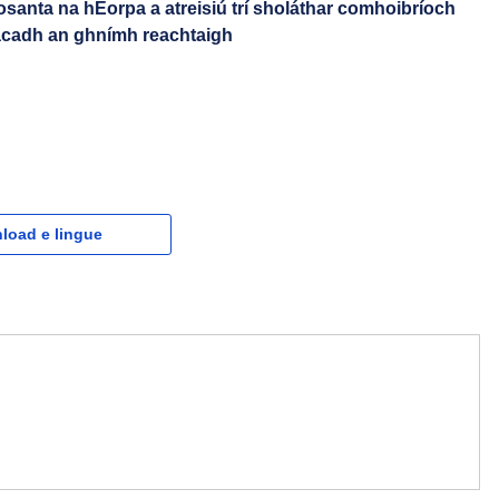
anta na hEorpa a atreisiú trí sholáthar comhoibríoch
acadh an ghnímh reachtaigh
load e lingue