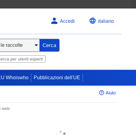
Accedi
italiano
Cerca
cerca per utenti esperti
EU Whoiswho
Pubblicazioni dell'UE
Aiuto
o web