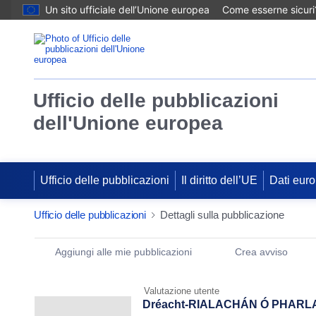
Un sito ufficiale dell’Unione europea
Come esserne sicuri
Ufficio delle pubblicazioni
dell'Unione europea
Ufficio delle pubblicazioni
Il diritto dell’UE
Dati euro
Ufficio delle pubblicazioni
Dettagli sulla pubblicazione
Publication Detail Actions Portlet
Aggiungi alle mie pubblicazioni
Crea avviso
Valutazione utente
Dréacht-RIALACHÁN Ó PHARLA