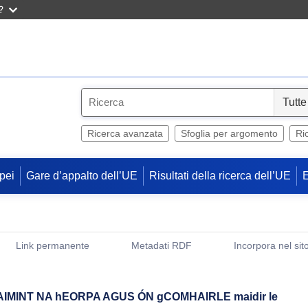
?
S
e
l
Ricerca avanzata
Sfoglia per argomento
Ri
e
c
pei
Gare d’appalto dell’UE
Risultati della ricerca dell’UE
t
Link permanente
Metadati RDF
Incorpora nel sit
(Apre una nuova finestra)
IMINT NA hEORPA AGUS ÓN gCOMHAIRLE maidir le