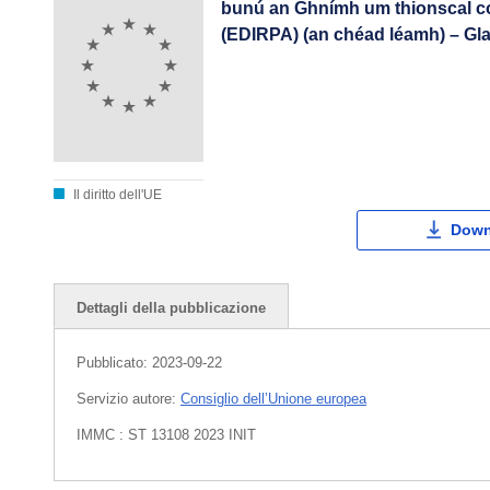
bunú an Ghnímh um thionscal cos
(EDIRPA) (an chéad léamh) – Gl
Il diritto dell'UE
Down
Dettagli della pubblicazione
Pubblicato:
2023-09-22
Servizio autore:
Consiglio dell’Unione europea
IMMC : ST 13108 2023 INIT