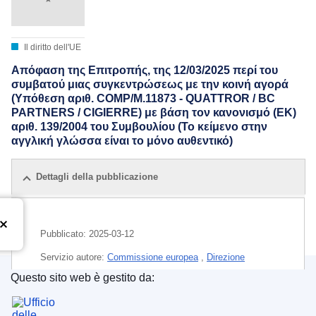
Il diritto dell'UE
Απόφαση της Επιτροπής, της 12/03/2025 περί του
συμβατού μιας συγκεντρώσεως με την κοινή αγορά
(Υπόθεση αριθ. COMP/M.11873 - QUATTROR / BC
PARTNERS / CIGIERRE) με βάση τον κανονισμό (ΕΚ)
αριθ. 139/2004 του Συμβουλίου (Το κείμενο στην
αγγλική γλώσσα είναι το μόνο αυθεντικό)
Dettagli della pubblicazione
Pubblicato:
2025-03-12
Servizio autore:
Commissione europea
,
Direzione
generale della Concorrenza
(
Commissione europea
)
Questo sito web è gestito da:
Ufficio delle pubblicazioni dell’Unione europea
CELEX : 32025M11873