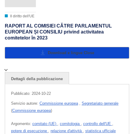
Il diritto dell'UE
RAPORT AL COMISIEI CĂTRE PARLAMENTUL
EUROPEAN ȘI CONSILIU privind activitatea
comitetelor în 2023
Download e lingue
Close
Dettagli della pubblicazione
Pubblicato:
2024-10-22
Servizio autore:
Commissione europea
,
Segretariato generale
(
Commissione europea
)
Argomento:
comitato (UE)
,
comitologia
,
controllo dell'UE
,
potere di esecuzione
,
relazione d'attività
,
statistica ufficiale