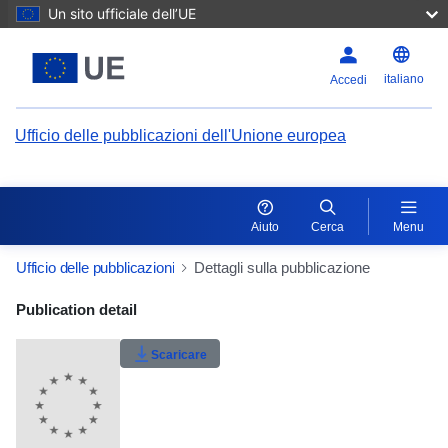
Un sito ufficiale dell’UE
italiano
Accedi
Ufficio delle pubblicazioni dell'Unione europea
Aiuto
Cerca
Menu
Ufficio delle pubblicazioni
Dettagli sulla pubblicazione
Publication Detail Actions Portlet
Publication detail
Valutazione utente
Scaricare