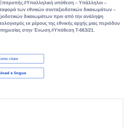
 Επιτροπής.#Υπαλληλική υπόθεση – Υπάλληλοι –
ταφορά των εθνικών συνταξιοδοτικών δικαιωμάτων –
ιοδοτικών δικαιωμάτων πριν από την ανάληψη
λογισμός εκ μέρους της εθνικής αρχής μιας περιόδου
υπηρεσίας στην Ένωση.#Υπόθεση T-663/21.
ome citare
load e lingue