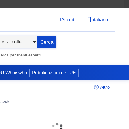
Accedi
italiano
Cerca
cerca per utenti esperti
EU Whoiswho
Pubblicazioni dell'UE
Aiuto
o web