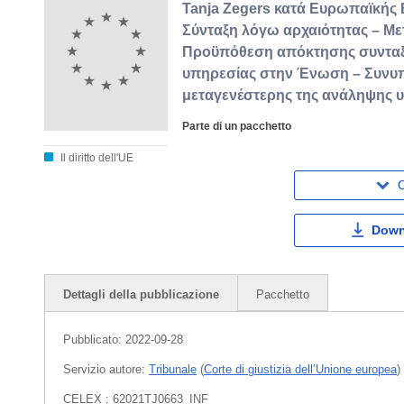
Tanja Zegers κατά Ευρωπαϊκής
Σύνταξη λόγω αρχαιότητας – Με
Προϋπόθεση απόκτησης συνταξ
υπηρεσίας στην Ένωση – Συνυπο
μεταγενέστερης της ανάληψης 
Parte di un pacchetto
Il diritto dell'UE
C
Down
Dettagli della pubblicazione
Pacchetto
Pubblicato:
2022-09-28
Servizio autore:
Tribunale
(
Corte di giustizia dell’Unione europea
)
CELEX : 62021TJ0663_INF