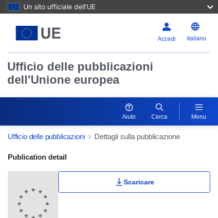
Un sito ufficiale dell’UE
italiano
Accedi
Ufficio delle pubblicazioni
dell'Unione europea
Aiuto
Cerca
Menu
Ufficio delle pubblicazioni
Dettagli sulla pubblicazione
Publication Detail Actions Portlet
Publication detail
Scaricare