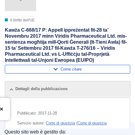
Il diritto dell'UE
Kawża C-668/17 P: Appell ippreżentat fit-28 ta’
Novembru 2017 minn Viridis Pharmaceutical Ltd. mis-
sentenza mogħtija mill-Qorti Ġenerali (It-Tieni Awla) fil-
15 ta’ Settembru 2017 fil-Kawża T-276/16 – Viridis
Pharmaceutical Ltd. vs L-Uffiċċju tal-Proprjetà
Intellettwali tal-Unjoni Ewropea (EUIPO)
Come citare
Dettagli della pubblicazione
Pubblicato:
2017-11-28
Servizio autore:
Corte di giustizia
(
Corte di giustizia
dell’Unione europea
)
Questo sito web è gestito da: