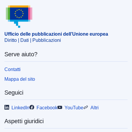
Ufficio delle pubblicazioni dell’Unione europea
Argomento:
diritto dei marchi
,
marchio depositato
,
marchio UE
,
prodotto farmaceutico
CELEX : 62017CN0668
Ufficio delle pubblicazioni dell’Unione europea
OJ : JOC_2018_083_R_0016
Diritto | Dati | Pubblicazioni
IMMC : PV-C-0668-2017
Serve aiuto?
Contatti
Mappa del sito
Seguici
LinkedIn
Facebook
YouTube
Altri
Aspetti giuridici