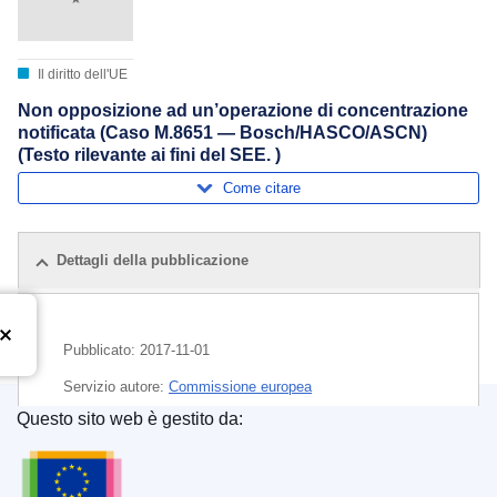
Il diritto dell'UE
Non opposizione ad un’operazione di concentrazione
notificata (Caso M.8651 — Bosch/HASCO/ASCN)
(Testo rilevante ai fini del SEE. )
Come citare
Dettagli della pubblicazione
Pubblicato:
2017-11-01
Servizio autore:
Commissione europea
Questo sito web è gestito da:
Argomento:
concentrazione economica
,
controllo delle
Ufficio delle pubblicazioni dell’Unione europea
concentrazioni
,
equipaggiamento del veicolo
,
industria
automobilistica