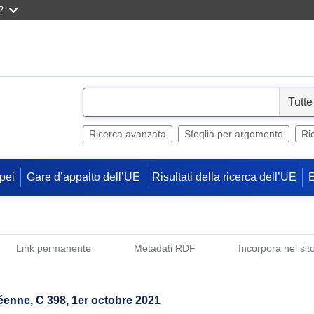
?
S
e
l
Ricerca avanzata
Sfoglia per argomento
Ri
e
c
pei
Gare d’appalto dell’UE
Risultati della ricerca dell’UE
t
Link permanente
Metadati RDF
Incorpora nel sit
(Apre una nuova finestra)
péenne, C 398, 1er octobre 2021