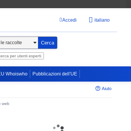
Accedi
italiano
Cerca
cerca per utenti esperti
EU Whoiswho
Pubblicazioni dell'UE
Aiuto
o web