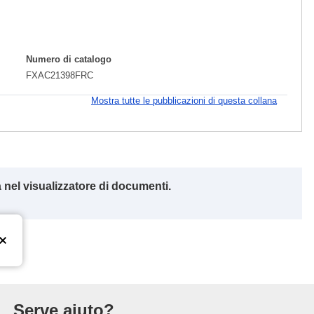
Numero di catalogo
FXAC21398FRC
Mostra tutte le pubblicazioni di questa collana
 nel visualizzatore di documenti.
l’Unione europea
Serve aiuto?