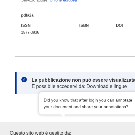
Servizio autore:
Unione europea
pdfa2a
ISSN
ISBN
DOI
1977-0936
Note:
La pubblicazione non può essere visualizzata
È possibile accedervi da: Download e lingue
Did you know that after login you can annotate
your document and share your annotations?
Ufficio delle pubblicazioni del
Questo sito web è gestito da: