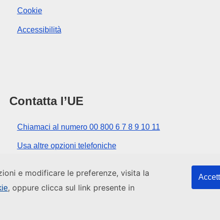
Cookie
Accessibilità
Contatta l’UE
Chiamaci al numero 00 800 6 7 8 9 10 11
Usa altre opzioni telefoniche
Scrivici usando l’apposito modulo
zioni e modificare le preferenze, visita la
Accett
Incontraci presso uno dei centri dell’UE
, oppure clicca sul link presente in
kie
Inizio pagina