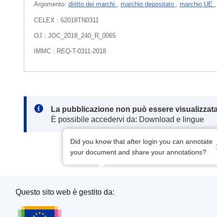
Argomento:
diritto dei marchi
,
marchio depositato
,
marchio UE
CELEX : 62018TN0311
OJ : JOC_2018_240_R_0065
IMMC : REQ-T-0311-2018
Note:
La pubblicazione non può essere visualizzata
È possibile accedervi da: Download e lingue
Did you know that after login you can annotate
your document and share your annotations?
Questo sito web è gestito da:
Ufficio delle pubblicazioni dell’Unione europea