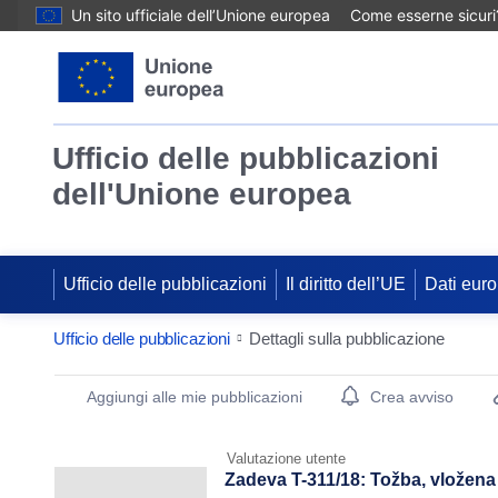
Un sito ufficiale dell’Unione europea
Come esserne sicuri
Ufficio delle pubblicazioni
dell'Unione europea
Ufficio delle pubblicazioni
Il diritto dell’UE
Dati euro
Ufficio delle pubblicazioni
Dettagli sulla pubblicazione
Publication Detail Actions Portlet
Aggiungi alle mie pubblicazioni
Crea avviso
Valutazione utente
Zadeva T-311/18: Tožba, vložen