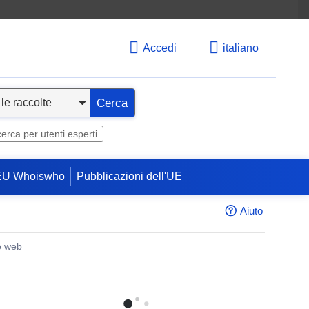
Accedi
italiano
Cerca
cerca per utenti esperti
EU Whoiswho
Pubblicazioni dell'UE
Aiuto
o web