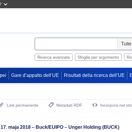
?
S
e
l
Ricerca avanzata
Sfoglia per argomento
Ri
e
c
pei
Gare d’appalto dell’UE
Risultati della ricerca dell’UE
t
Link permanente
Metadati RDF
Incorpora nel sit
(Apre una nuova finestra)
a 17. maja 2018 – Buck/EUIPO – Unger Holding (BUCK)