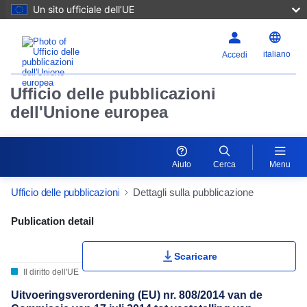
Un sito ufficiale dell’UE
italiano
Accedi
Ufficio delle pubblicazioni
dell'Unione europea
Aiuto
Cerca
Menu
Ufficio delle pubblicazioni
Dettagli sulla pubblicazione
Publication Detail Actions Portlet
Publication detail
Scaricare
Il diritto dell'UE
Uitvoeringsverordening (EU) nr. 808/2014 van de