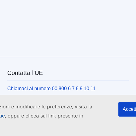
Contatta l’UE
Chiamaci al numero 00 800 6 7 8 9 10 11
Usa altre opzioni telefoniche
zioni e modificare le preferenze, visita la
Scrivici usando l’apposito modulo
Accett
, oppure clicca sul link presente in
kie
Incontraci presso uno dei centri dell’UE