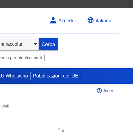
Accedi
italiano
Cerca
cerca per utenti esperti
EU Whoiswho
Pubblicazioni dell'UE
Aiuto
o web