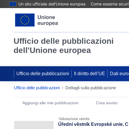
Un sito ufficiale dell’Unione europea
Come esserne sicuri
Ufficio delle pubblicazioni
dell'Unione europea
Ufficio delle pubblicazioni
Il diritto dell’UE
Dati euro
Ufficio delle pubblicazioni
Dettagli sulla pubblicazione
Publication Detail Actions Portlet
Aggiungi alle mie pubblicazioni
Crea avviso
Valutazione utente
Úřední věstník Evropské unie, C