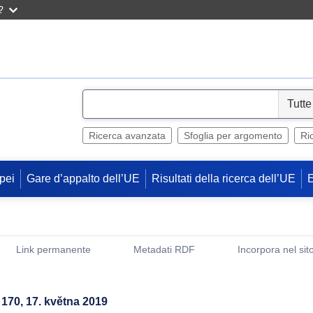
?
S
e
l
Ricerca avanzata
Sfoglia per argomento
Ri
e
c
pei
Gare d’appalto dell’UE
Risultati della ricerca dell’UE
t
Link permanente
Metadati RDF
Incorpora nel sit
(Apre una nuova finestra)
 170, 17. května 2019