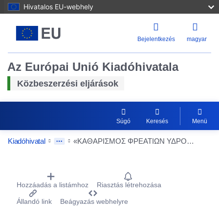
Hivatalos EU-webhely
Bejelentkezés
magyar
Az Európai Unió Kiadóhivatala
Közbeszerzési eljárások
Súgó
Keresés
Menü
Kiadóhivatal
«ΚΑΘΑΡΙΣΜΟΣ ΦΡΕΑΤΙΩΝ ΥΔΡΟΣΥΛΛΟΓΗΣ ΟΜΒΡΙΩΝ ΥΔΑΤΩΝ ΣΕ ΟΛΕΣ ΤΙΣ ΔΗΜΟΤΙΚΕΣ ΚΟΙΝΟΤΗΤΕΣ ΤΟΥ ΔΗΜΟΥ ΑΘΗΝΑΙΩΝ
Procurement Detail Actions Portlet
Hozzáadás a listámhoz
Riasztás létrehozása
Állandó link
Beágyazás webhelyre