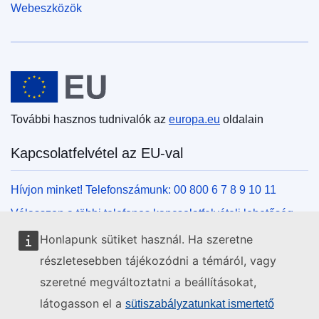
Webeszközök
Európai Unió
További hasznos tudnivalók az
europa.eu
oldalain
Kapcsolatfelvétel az EU-val
Hívjon minket! Telefonszámunk: 00 800 6 7 8 9 10 11
Válasszon a többi telefonos kapcsolatfelvételi lehetőség
közül!
Honlapunk sütiket használ. Ha szeretne
Írjon nekünk kapcsolatfelvételi űrlapunk kitöltésével!
részletesebben tájékozódni a témáról, vagy
Jöjjön el személyesen az uniós központok egyikébe!
szeretné megváltoztatni a beállításokat,
látogasson el a
sütiszabályzatunkat ismertető
Közösségi média