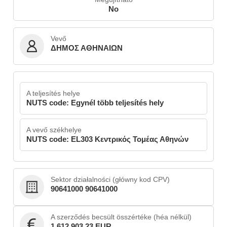
No
Vevő
ΔΗΜΟΣ ΑΘΗΝΑΙΩΝ
A teljesítés helye
NUTS code: Egynél több teljesítés hely
A vevő székhelye
NUTS code: EL303 Κεντρικός Τομέας Αθηνών
Sektor działalności (główny kod CPV)
90641000 90641000
A szerződés becsült összértéke (héa nélkül)
1,612,903.23 EUR