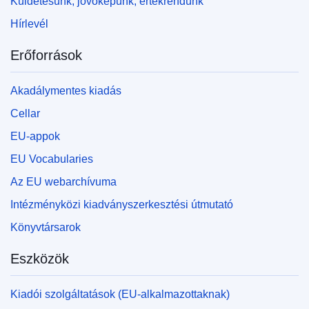
Küldetésünk, jövőképünk, értékrendünk
Hírlevél
Erőforrások
Akadálymentes kiadás
Cellar
EU-appok
EU Vocabularies
Az EU webarchívuma
Intézményközi kiadványszerkesztési útmutató
Könyvtársarok
Eszközök
Kiadói szolgáltatások (EU-alkalmazottaknak)