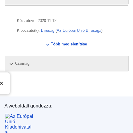
Közzétéve:
2020-11-12
Kibocsátó(k):
Bíróság
(
Az Európai Unió Bírósága
)
CELEX : 62020CO0170_INF
Több megjelenítése
ECLI : ECLI:EU:C:2020:908
Csomag
A weboldalt gondozza:
Az Európai Unió Kiadóhivatala