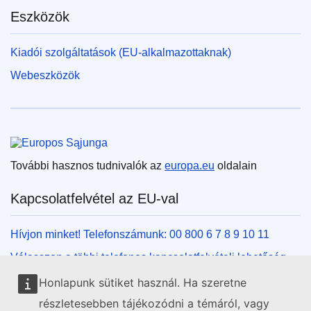
Eszközök
Kiadói szolgáltatások (EU-alkalmazottaknak)
Webeszközök
Európai Unió
További hasznos tudnivalók az
europa.eu
oldalain
Kapcsolatfelvétel az EU-val
Hívjon minket! Telefonszámunk: 00 800 6 7 8 9 10 11
Válasszon a többi telefonos kapcsolatfelvételi lehetőség
közül!
Honlapunk sütiket használ. Ha szeretne
Írjon nekünk kapcsolatfelvételi űrlapunk kitöltésével!
részletesebben tájékozódni a témáról, vagy