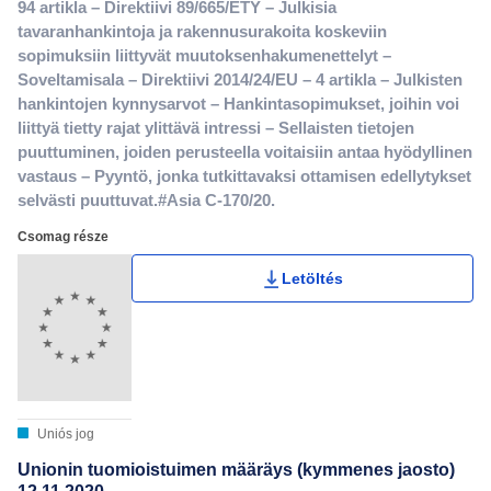
94 artikla – Direktiivi 89/665/ETY – Julkisia
tavaranhankintoja ja rakennusurakoita koskeviin
sopimuksiin liittyvät muutoksenhakumenettelyt –
Soveltamisala – Direktiivi 2014/24/EU – 4 artikla – Julkisten
hankintojen kynnysarvot – Hankintasopimukset, joihin voi
liittyä tietty rajat ylittävä intressi – Sellaisten tietojen
puuttuminen, joiden perusteella voitaisiin antaa hyödyllinen
vastaus – Pyyntö, jonka tutkittavaksi ottamisen edellytykset
selvästi puuttuvat.#Asia C-170/20.
Csomag része
Letöltés
Uniós jog
Unionin tuomioistuimen määräys (kymmenes jaosto)