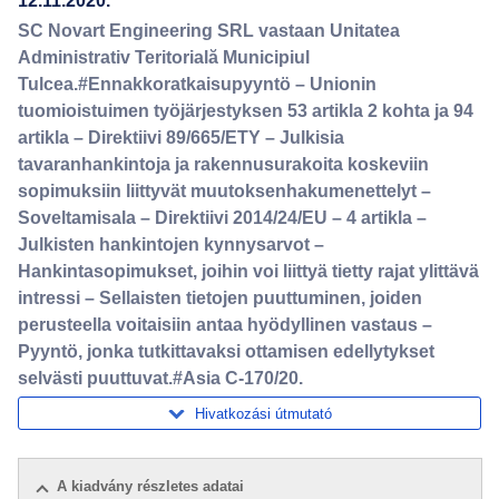
12.11.2020.
SC Novart Engineering SRL vastaan Unitatea
Administrativ Teritorială Municipiul
Tulcea.#Ennakkoratkaisupyyntö – Unionin
tuomioistuimen työjärjestyksen 53 artikla 2 kohta ja 94
artikla – Direktiivi 89/665/ETY – Julkisia
tavaranhankintoja ja rakennusurakoita koskeviin
sopimuksiin liittyvät muutoksenhakumenettelyt –
Soveltamisala – Direktiivi 2014/24/EU – 4 artikla –
Julkisten hankintojen kynnysarvot –
Hankintasopimukset, joihin voi liittyä tietty rajat ylittävä
intressi – Sellaisten tietojen puuttuminen, joiden
perusteella voitaisiin antaa hyödyllinen vastaus –
Pyyntö, jonka tutkittavaksi ottamisen edellytykset
selvästi puuttuvat.#Asia C-170/20.
Hivatkozási útmutató
A kiadvány részletes adatai