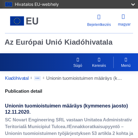
Hivatalos EU-webhely
magyar
Bejelentkezés
Az Európai Unió Kiadóhivatala
Súgó
Keresés
Menü
Kiadóhivatal
Unionin tuomioistuimen määräys (kymmenes jaosto) 12.11.2020.
Publication Detail Actions Portlet
Publication detail
Unionin tuomioistuimen määräys (kymmenes jaosto)
12.11.2020.
SC Novart Engineering SRL vastaan Unitatea Administrativ
Teritorială Municipiul Tulcea.#Ennakkoratkaisupyyntö –
Unionin tuomioistuimen työjärjestyksen 53 artikla 2 kohta ja