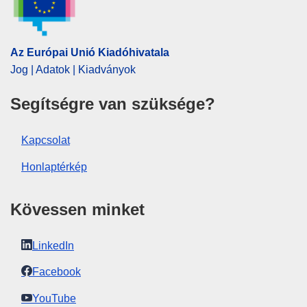
elektromos energia
,
energiatermelés
,
gazdasági
koncentráció
,
légkondicionálás
,
műtrágyaipar
,
vállalkozások összefonódásának ellenőrzése
,
Az Európai Unió Kiadóhivatala
áramellátás
Jog | Adatok | Kiadványok
CELEX : 52023M11265
OJ : JOC_2023_330_R_0002
Segítségre van szüksége?
IMMC : PUB(2023)1177/2952769
Kapcsolat
Honlaptérkép
Kövessen minket
LinkedIn
Facebook
YouTube