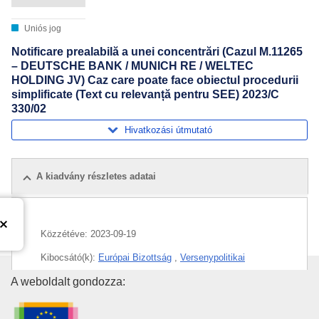
Uniós jog
Notificare prealabilă a unei concentrări (Cazul M.11265
– DEUTSCHE BANK / MUNICH RE / WELTEC
HOLDING JV) Caz care poate face obiectul procedurii
simplificate (Text cu relevanță pentru SEE) 2023/C
330/02
Hivatkozási útmutató
A kiadvány részletes adatai
Közzétéve:
2023-09-19
Kibocsátó(k):
Európai Bizottság
,
Versenypolitikai
Főigazgatóság
(
Európai Bizottság
)
Az Európai Unió Kiadóhivatala
A weboldalt gondozza:
Témakör:
befektetési társaság
,
biogáz
,
biztosítás
,