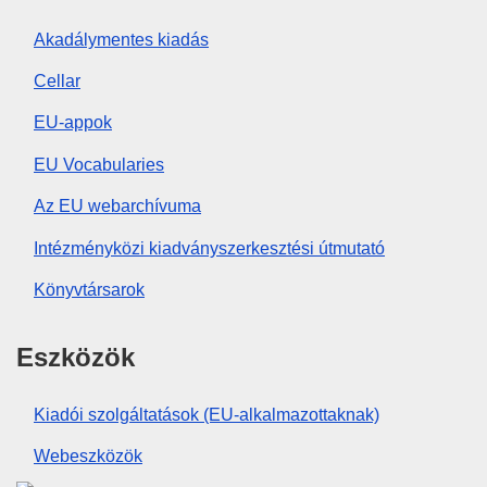
Akadálymentes kiadás
Cellar
EU-appok
EU Vocabularies
Az EU webarchívuma
Intézményközi kiadványszerkesztési útmutató
Könyvtársarok
Eszközök
Kiadói szolgáltatások (EU-alkalmazottaknak)
Webeszközök