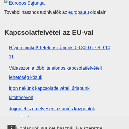
Európai Unió
További hasznos tudnivalók az
europa.eu
oldalain
Kapcsolatfelvétel az EU-val
Hívjon minket! Telefonszámunk: 00 800 6 7 8 9 10
11
Válasszon a többi telefonos kapcsolatfelvételi
lehetőség közül!
Írjon nekünk kapcsolatfelvételi űrlapunk
kitöltésével!
Jöjjön el személyesen az uniós központok
egyikébe!
Honlapunk sütiket használ. Ha szeretne