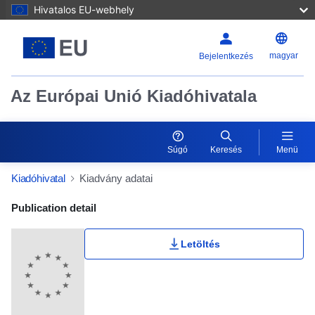
Hivatalos EU-webhely
magyar
Bejelentkezés
Az Európai Unió Kiadóhivatala
Súgó
Keresés
Menü
Kiadóhivatal
Kiadvány adatai
Publication Detail Actions Portlet
Publication detail
Letöltés