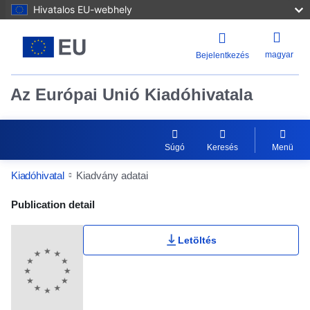
Hivatalos EU-webhely
magyar
Bejelentkezés
Az Európai Unió Kiadóhivatala
Súgó
Keresés
Menü
Kiadóhivatal
Kiadvány adatai
Publication Detail Actions Portlet
Publication detail
Felhasználói értékelés
Letöltés