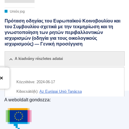
Uniós jog
Πρόταση οδηγίας του Ευρωπαϊκού Κοινοβουλίου και
του Συμβουλίου σχετικά με την τεκμηρίωση και τη
γνωστοποίηση των ρητών περιβαλλοντικών
ισχυρισμών (οδηγία για τους οικολογικούς
ισχυρισμούς) — Γενική προσέγγιση
A kiadvány részletes adatai
Közzétéve:
2024-06-17
Kibocsátó(k):
Az Európai Unió Tanácsa
A weboldalt gondozza:
IMMC : ST 11312 2024 INIT
Az Európai Unió Kiadóhivatala