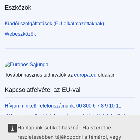
Eszközök
Kiadói szolgáltatások (EU-alkalmazottaknak)
Webeszközök
Európai Unió
További hasznos tudnivalók az
europa.eu
oldalain
Kapcsolatfelvétel az EU-val
Hívjon minket! Telefonszámunk: 00 800 6 7 8 9 10 11
Válasszon a többi telefonos kapcsolatfelvételi lehetőség
közül!
Honlapunk sütiket használ. Ha szeretne
Írjon nekünk kapcsolatfelvételi űrlapunk kitöltésével!
részletesebben tájékozódni a témáról, vagy