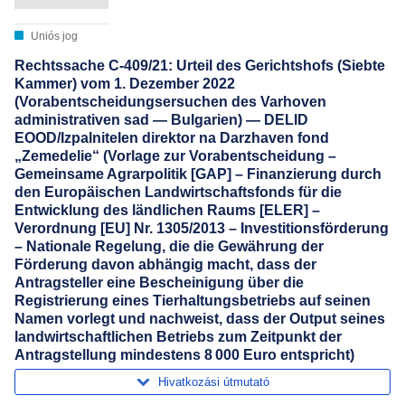
Uniós jog
Rechtssache C-409/21: Urteil des Gerichtshofs (Siebte
Kammer) vom 1. Dezember 2022
(Vorabentscheidungsersuchen des Varhoven
administrativen sad — Bulgarien) — DELID
EOOD/Izpalnitelen direktor na Darzhaven fond
„Zemedelie“ (Vorlage zur Vorabentscheidung –
Gemeinsame Agrarpolitik [GAP] – Finanzierung durch
den Europäischen Landwirtschaftsfonds für die
Entwicklung des ländlichen Raums [ELER] –
Verordnung [EU] Nr. 1305/2013 – Investitionsförderung
– Nationale Regelung, die die Gewährung der
Förderung davon abhängig macht, dass der
Antragsteller eine Bescheinigung über die
Registrierung eines Tierhaltungsbetriebs auf seinen
Namen vorlegt und nachweist, dass der Output seines
landwirtschaftlichen Betriebs zum Zeitpunkt der
Antragstellung mindestens 8 000 Euro entspricht)
Hivatkozási útmutató