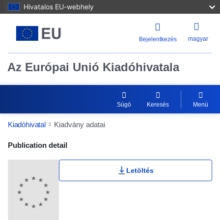
Hivatalos EU-webhely
magyar
Bejelentkezés
Az Európai Unió Kiadóhivatala
Súgó
Keresés
Menü
Kiadóhivatal
Kiadvány adatai
Publication Detail Actions Portlet
Publication detail
Letöltés