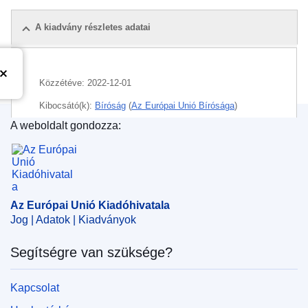
A kiadvány részletes adatai
Közzétéve:
2022-12-01
Kibocsátó(k):
Bíróság
(
Az Európai Unió Bírósága
)
A weboldalt gondozza:
Témakör:
beruházásösztönzés
,
EMVA
,
jogosultsági
Az Európai Unió Kiadóhivatala
feltételek
,
közös agrárpolitika
,
mezőgazdasági
támogatás
,
mezőgazdasági üzem
,
vidékfejlesztés
,
állattartás
Az Európai Unió Kiadóhivatala
CELEX : 62021CA0409
Jog | Adatok | Kiadványok
OJ : JOC_2023_035_R_0012
Segítségre van szüksége?
IMMC : ARR-C-0409-2021
Kapcsolat