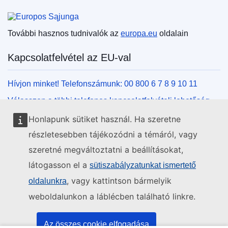
Európai Unió
További hasznos tudnivalók az
europa.eu
oldalain
Kapcsolatfelvétel az EU-val
Hívjon minket! Telefonszámunk: 00 800 6 7 8 9 10 11
Válasszon a többi telefonos kapcsolatfelvételi lehetőség
közül!
Honlapunk sütiket használ. Ha szeretne
Írjon nekünk kapcsolatfelvételi űrlapunk kitöltésével!
részletesebben tájékozódni a témáról, vagy
Jöjjön el személyesen az uniós központok egyikébe!
szeretné megváltoztatni a beállításokat,
látogasson el a
sütiszabályzatunkat ismertető
Közösségi média
, vagy kattintson bármelyik
oldalunkra
weboldalunkon a láblécben található linkre.
Kövesse az EU közösségi oldalait!
Uniós intézmények és szervek
Az összes cookie elfogadása