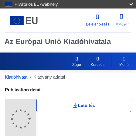
Hivatalos EU-webhely
magyar
Bejelentkezés
Az Európai Unió Kiadóhivatala
Súgó
Keresés
Menü
Kiadóhivatal
Kiadvány adatai
Publication Detail Actions Portlet
Publication detail
Letöltés