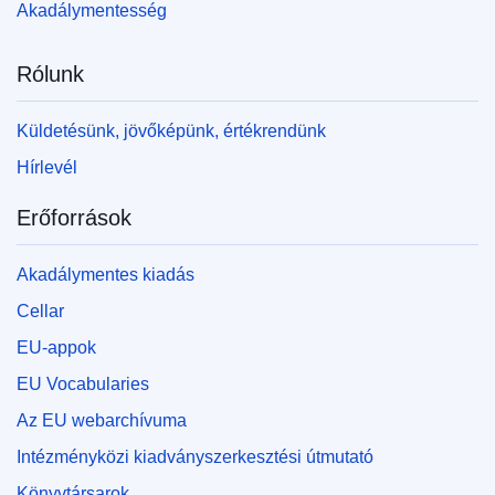
Akadálymentesség
Rólunk
Küldetésünk, jövőképünk, értékrendünk
Hírlevél
Erőforrások
Akadálymentes kiadás
Cellar
EU-appok
EU Vocabularies
Az EU webarchívuma
Intézményközi kiadványszerkesztési útmutató
Könyvtársarok