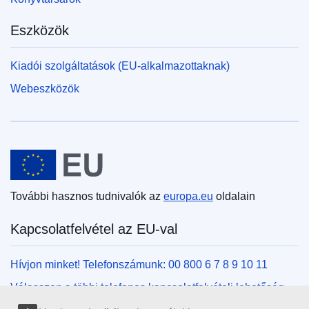
Eszközök
Kiadói szolgáltatások (EU-alkalmazottaknak)
Webeszközök
Európai Unió
További hasznos tudnivalók az
europa.eu
oldalain
Kapcsolatfelvétel az EU-val
Hívjon minket! Telefonszámunk: 00 800 6 7 8 9 10 11
Válasszon a többi telefonos kapcsolatfelvételi lehetőség
közül!