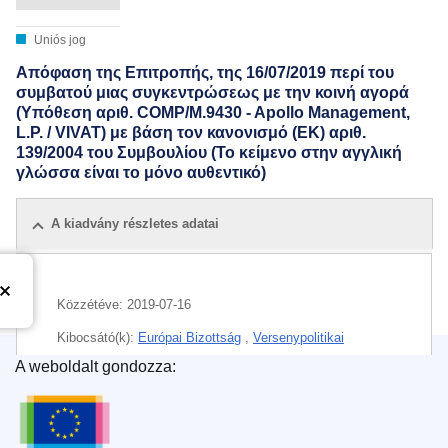
Uniós jog
Απόφαση της Επιτροπής, της 16/07/2019 περί του
συμβατού μιας συγκεντρώσεως με την κοινή αγορά
(Υπόθεση αριθ. COMP/M.9430 - Apollo Management,
L.P. / VIVAT) με βάση τον κανονισμό (ΕΚ) αριθ.
139/2004 του Συμβουλίου (Το κείμενο στην αγγλική
γλώσσα είναι το μόνο αυθεντικό)
A kiadvány részletes adatai
Közzétéve:
2019-07-16
Kibocsátó(k):
Európai Bizottság
,
Versenypolitikai
Főigazgatóság
(
Európai Bizottság
)
A weboldalt gondozza:
Az Európai Unió Kiadóhivatala
CELEX : 32019M9430
IMMC : M.9430