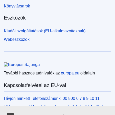
Könyvtársarok
Eszközök
Kiadói szolgáltatások (EU-alkalmazottaknak)
Webeszközök
Európai Unió
További hasznos tudnivalók az
europa.eu
oldalain
Kapcsolatfelvétel az EU-val
Hívjon minket! Telefonszámunk: 00 800 6 7 8 9 10 11
Válasszon a többi telefonos kapcsolatfelvételi lehetőség
közül!