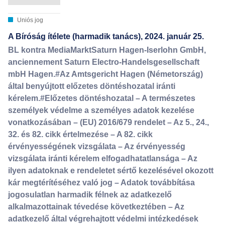
Uniós jog
A Bíróság ítélete (harmadik tanács), 2024. január 25.
BL kontra MediaMarktSaturn Hagen-Iserlohn GmbH,
anciennement Saturn Electro-Handelsgesellschaft
mbH Hagen.#Az Amtsgericht Hagen (Németország)
által benyújtott előzetes döntéshozatal iránti
kérelem.#Előzetes döntéshozatal – A természetes
személyek védelme a személyes adatok kezelése
vonatkozásában – (EU) 2016/679 rendelet – Az 5., 24.,
32. és 82. cikk értelmezése – A 82. cikk
érvényességének vizsgálata – Az érvényesség
vizsgálata iránti kérelem elfogadhatatlansága – Az
ilyen adatoknak e rendeletet sértő kezelésével okozott
kár megtérítéséhez való jog – Adatok továbbítása
jogosulatlan harmadik félnek az adatkezelő
alkalmazottainak tévedése következtében – Az
adatkezelő által végrehajtott védelmi intézkedések