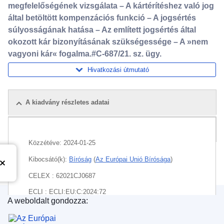
megfelelőségének vizsgálata – A kártérítéshez való jog
által betöltött kompenzációs funkció – A jogsértés
súlyosságának hatása – Az említett jogsértés által
okozott kár bizonyításának szükségessége – A »nem
vagyoni kár« fogalma.#C-687/21. sz. ügy.
Hivatkozási útmutató
A kiadvány részletes adatai
Csomag
Közzétéve:
2024-01-25
Kibocsátó(k):
Bíróság
(
Az Európai Unió Bírósága
)
CELEX : 62021CJ0687
ECLI : ECLI:EU:C:2024:72
A weboldalt gondozza:
Az Európai Unió Kiadóhivatala