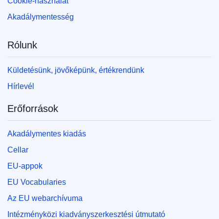
Cookie-használat
Akadálymentesség
Rólunk
Küldetésünk, jövőképünk, értékrendünk
Hírlevél
Erőforrások
Akadálymentes kiadás
Cellar
EU-appok
EU Vocabularies
Az EU webarchívuma
Intézményközi kiadványszerkesztési útmutató