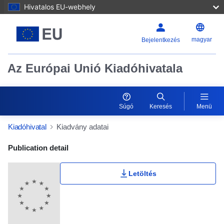
Hivatalos EU-webhely
magyar
Bejelentkezés
Az Európai Unió Kiadóhivatala
Súgó
Keresés
Menü
Kiadóhivatal
Kiadvány adatai
Publication Detail Actions Portlet
Publication detail
Letöltés