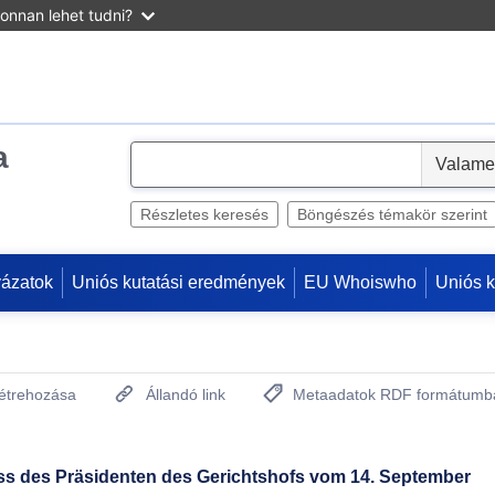
onnan lehet tudni?
a
S
e
l
Részletes keresés
Böngészés témakör szerint
e
c
yázatok
Uniós kutatási eredmények
EU Whoiswho
Uniós 
t
létrehozása
Állandó link
Metaadatok RDF formátumb
(Új ablakot nyit)
ss des Präsidenten des Gerichtshofs vom 14. September