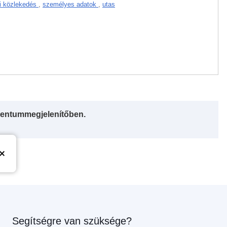
gi közlekedés
,
személyes adatok
,
utas
entummegjelenítőben.
Segítségre van szüksége?