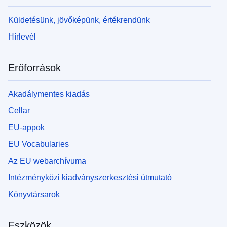
Küldetésünk, jövőképünk, értékrendünk
Hírlevél
Erőforrások
Akadálymentes kiadás
Cellar
EU-appok
EU Vocabularies
Az EU webarchívuma
Intézményközi kiadványszerkesztési útmutató
Könyvtársarok
Eszközök