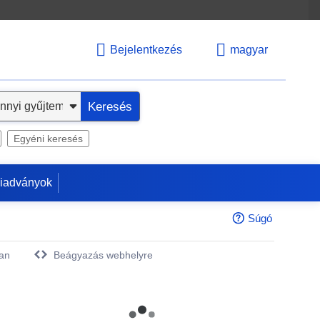
Bejelentkezés
magyar
Keresés
Egyéni keresés
kiadványok
Súgó
an
Beágyazás webhelyre