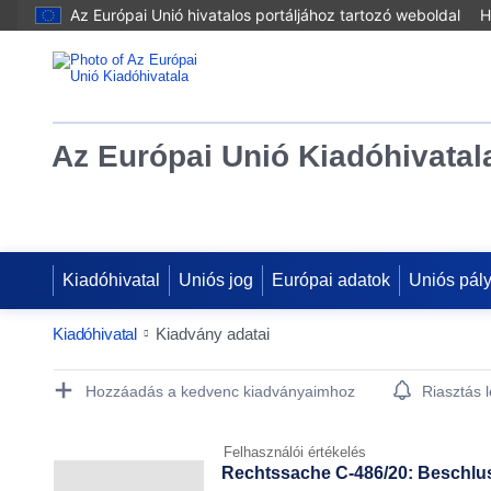
Az Európai Unió hivatalos portáljához tartozó weboldal
H
Az Európai Unió Kiadóhivatal
Kiadóhivatal
Uniós jog
Európai adatok
Uniós pál
Kiadóhivatal
Kiadvány adatai
Publication Detail Actions Portlet
Hozzáadás a kedvenc kiadványaimhoz
Riasztás 
Felhasználói értékelés
Rechtssache C-486/20: Beschlu