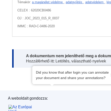
Témakör:
a magánélet védelme
,
adatgyűjtés
,
adatvédelem
,
lé
CELEX : 62020CB0486
OJ : JOC_2023_015_R_0037
IMMC : RAD-C-0486-2020
Note:
A dokumentum nem jeleníthető meg a dokum
Hozzáférhető itt: Letöltés, választható nyelvek
Did you know that after login you can annotate
your document and share your annotations?
A weboldalt gondozza:
Az Európai Unió Kiadóhivatala