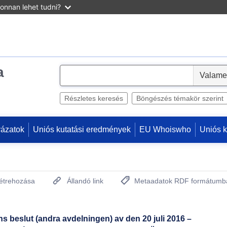
onnan lehet tudni?
a
S
e
l
Részletes keresés
Böngészés témakör szerint
e
c
yázatok
Uniós kutatási eredmények
EU Whoiswho
Uniós 
t
létrehozása
Állandó link
Metaadatok RDF formátumb
(Új ablakot nyit)
s beslut (andra avdelningen) av den 20 juli 2016 –