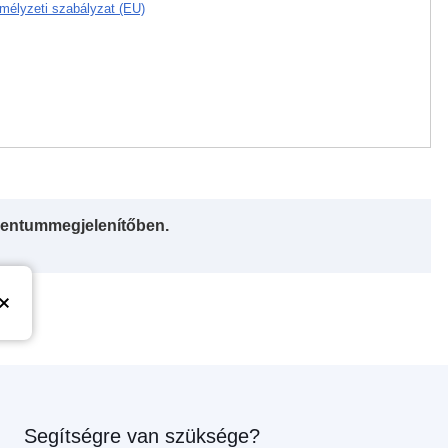
mélyzeti szabályzat (EU)
entummegjelenítőben.
Segítségre van szüksége?