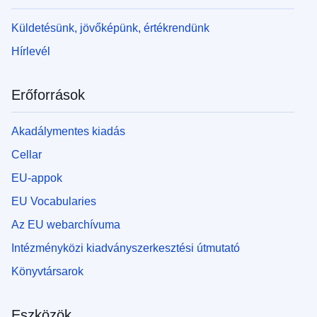
Küldetésünk, jövőképünk, értékrendünk
Hírlevél
Erőforrások
Akadálymentes kiadás
Cellar
EU-appok
EU Vocabularies
Az EU webarchívuma
Intézményközi kiadványszerkesztési útmutató
Könyvtársarok
Eszközök