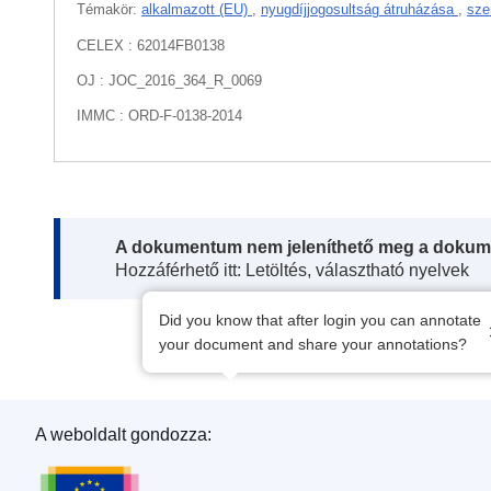
Témakör:
alkalmazott (EU)
,
nyugdíjjogosultság átruházása
,
sze
CELEX : 62014FB0138
OJ : JOC_2016_364_R_0069
IMMC : ORD-F-0138-2014
Note:
A dokumentum nem jeleníthető meg a dokum
Hozzáférhető itt: Letöltés, választható nyelvek
Did you know that after login you can annotate
your document and share your annotations?
A weboldalt gondozza:
Az Európai Unió Kiadóhivatala