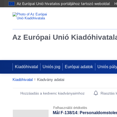
Az Európai Unió hivatalos portáljához tartozó weboldal
H
Az Európai Unió Kiadóhivatal
Kiadóhivatal
Uniós jog
Európai adatok
Uniós pál
Kiadóhivatal
Kiadvány adatai
Publication Detail Actions Portlet
Hozzáadás a kedvenc kiadványaimhoz
Riasztás 
Felhasználói értékelés
Mål F-138/14: Personaldomstolen