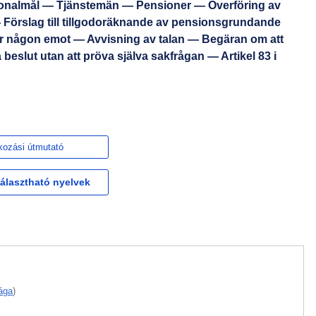
sonalmål — Tjänstemän — Pensioner — Överföring av
— Förslag till tillgodoräknande av pensionsgrundande
år någon emot — Avvisning av talan — Begäran om att
eslut utan att pröva själva sakfrågan — Artikel 83 i
kozási útmutató
választható nyelvek
ága
)