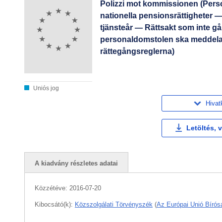
Polizzi mot kommissionen (Per
nationella pensionsrättigheter 
tjänsteår — Rättsakt som inte g
personaldomstolen ska meddela b
rättegångsreglerna)
Uniós jog
Hivat
Letöltés, 
A kiadvány részletes adatai
Közzétéve:
2016-07-20
Kibocsátó(k):
Közszolgálati Törvényszék
(
Az Európai Unió Bírós