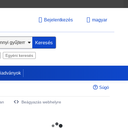
Bejelentkezés
magyar
Keresés
Egyéni keresés
kiadványok
Súgó
an
Beágyazás webhelyre