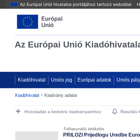
Az Európai Unió hivatalos portáljához tartozó weboldal
H
Az Európai Unió Kiadóhivatal
Kiadóhivatal
Uniós jog
Európai adatok
Uniós pál
Kiadóhivatal
Kiadvány adatai
Publication Detail Actions Portlet
Hozzáadás a kedvenc kiadványaimhoz
Riasztás 
Felhasználói értékelés
PRILOZI Prijedlogu Uredbe Euro