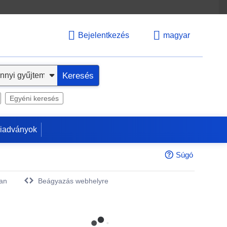
Bejelentkezés
magyar
Keresés
Egyéni keresés
kiadványok
Súgó
an
Beágyazás webhelyre