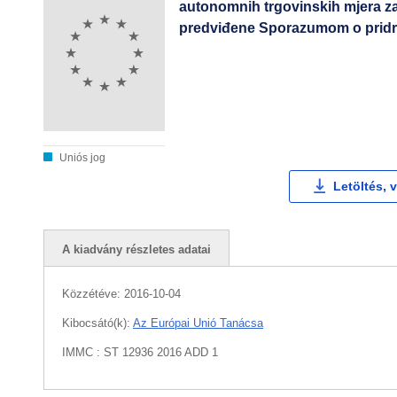
autonomnih trgovinskih mjera za
predviđene Sporazumom o pridr
Uniós jog
Letöltés, 
A kiadvány részletes adatai
Közzétéve:
2016-10-04
Kibocsátó(k):
Az Európai Unió Tanácsa
IMMC : ST 12936 2016 ADD 1