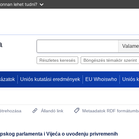
onnan lehet tudni?
a
S
e
l
Részletes keresés
Böngészés témakör szerint
e
c
yázatok
Uniós kutatási eredmények
EU Whoiswho
Uniós 
t
létrehozása
Állandó link
Metaadatok RDF formátumb
(Új ablakot nyit)
pskog parlamenta i Vijeća o uvođenju privremenih