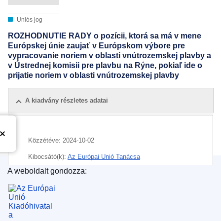
Uniós jog
ROZHODNUTIE RADY o pozícii, ktorá sa má v mene
Európskej únie zaujať v Európskom výbore pre
vypracovanie noriem v oblasti vnútrozemskej plavby a
v Ústrednej komisii pre plavbu na Rýne, pokiaľ ide o
prijatie noriem v oblasti vnútrozemskej plavby
A kiadvány részletes adatai
Közzétéve:
2024-10-02
Kibocsátó(k):
Az Európai Unió Tanácsa
A weboldalt gondozza:
IMMC : ST 13615 2024 INIT
Az Európai Unió Kiadóhivatala