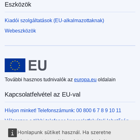
Eszközök
Kiadói szolgáltatások (EU-alkalmazottaknak)
Webeszközök
Európai Unió
További hasznos tudnivalók az
europa.eu
oldalain
Kapcsolatfelvétel az EU-val
Hívjon minket! Telefonszámunk: 00 800 6 7 8 9 10 11
Válasszon a többi telefonos kapcsolatfelvételi lehetőség
közül!
Honlapunk sütiket használ. Ha szeretne
Írjon nekünk kapcsolatfelvételi űrlapunk kitöltésével!