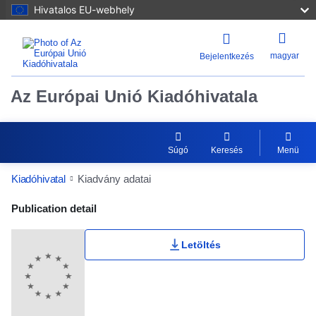
Hivatalos EU-webhely
magyar
Bejelentkezés
Az Európai Unió Kiadóhivatala
Súgó
Keresés
Menü
Kiadóhivatal
Kiadvány adatai
Publication Detail Actions Portlet
Publication detail
Letöltés