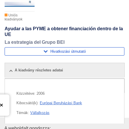
Uniós
kiadványok
Ayudar a las PYME a obtener financiación dentro de la
UE
La estrategia del Grupo BEI
Hivatkozási útmutató
A kiadvány részletes adatai
Kapcsolódó kiadványok
Közzétéve:
2006
Kibocsátó(k):
Európai Beruházási Bank
Témák:
Vállalkozás
Témakör:
EBB-kölcsön
,
Európai Beruházási Alap
,
A weboldalt gondozza: