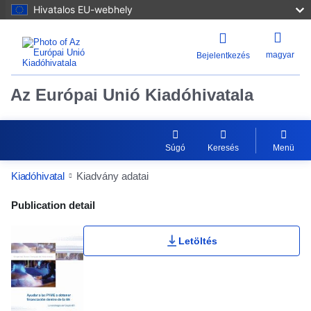
Hivatalos EU-webhely
magyar
Bejelentkezés
Az Európai Unió Kiadóhivatala
Súgó
Keresés
Menü
Kiadóhivatal
Kiadvány adatai
Publication Detail Actions Portlet
Publication detail
Letöltés