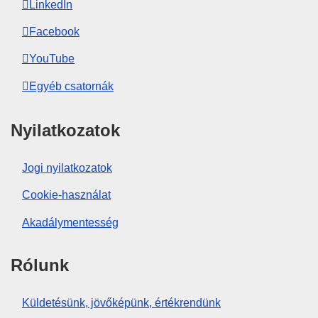
LinkedIn
Facebook
YouTube
Egyéb csatornák
Nyilatkozatok
Jogi nyilatkozatok
Cookie-használat
Akadálymentesség
Rólunk
Küldetésünk, jövőképünk, értékrendünk