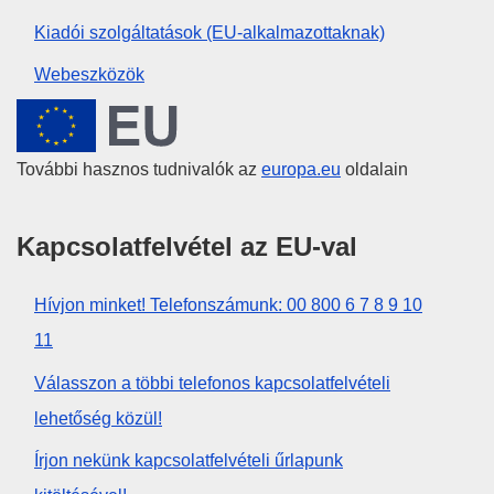
Kiadói szolgáltatások (EU-alkalmazottaknak)
Webeszközök
Európai Unió
További hasznos tudnivalók az
europa.eu
oldalain
Kapcsolatfelvétel az EU-val
Hívjon minket! Telefonszámunk: 00 800 6 7 8 9 10
11
Válasszon a többi telefonos kapcsolatfelvételi
lehetőség közül!
Írjon nekünk kapcsolatfelvételi űrlapunk