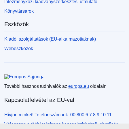
Intézményközi kiadványszerkesztési útmutató
Könyvtársarok
Eszközök
Kiadói szolgáltatások (EU-alkalmazottaknak)
Webeszközök
Európai Unió
További hasznos tudnivalók az
europa.eu
oldalain
Kapcsolatfelvétel az EU-val
Hívjon minket! Telefonszámunk: 00 800 6 7 8 9 10 11
Válasszon a többi telefonos kapcsolatfelvételi lehetőség