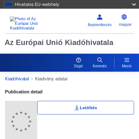
Hivatalos EU-webhely
magyar
Bejelentkezés
Az Európai Unió Kiadóhivatala
Súgó
Keresés
Menü
Kiadóhivatal
Kiadvány adatai
Publication Detail Actions Portlet
Publication detail
Letöltés