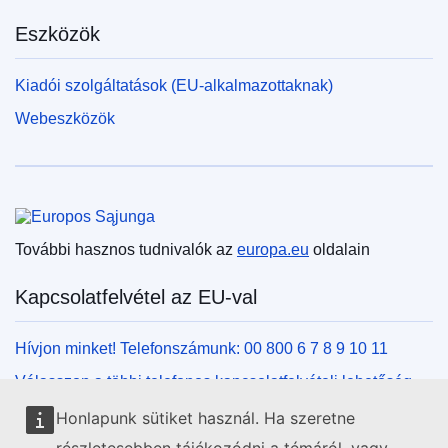
Eszközök
Kiadói szolgáltatások (EU-alkalmazottaknak)
Webeszközök
Európai Unió
További hasznos tudnivalók az
europa.eu
oldalain
Kapcsolatfelvétel az EU-val
Hívjon minket! Telefonszámunk: 00 800 6 7 8 9 10 11
Válasszon a többi telefonos kapcsolatfelvételi lehetőség
közül!
Honlapunk sütiket használ. Ha szeretne
Írjon nekünk kapcsolatfelvételi űrlapunk kitöltésével!