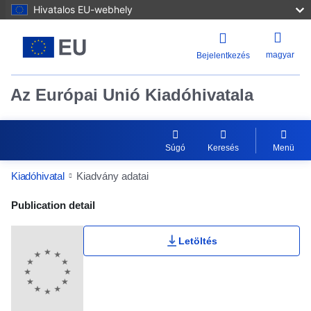
Hivatalos EU-webhely
magyar
Bejelentkezés
Az Európai Unió Kiadóhivatala
Súgó
Keresés
Menü
Kiadóhivatal
Kiadvány adatai
Publication Detail Actions Portlet
Publication detail
Letöltés