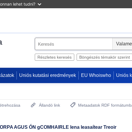
onnan lehet tudni?
a
S
e
l
Részletes keresés
Böngészés témakör szerint
e
c
yázatok
Uniós kutatási eredmények
EU Whoiswho
Uniós 
t
létrehozása
Állandó link
Metaadatok RDF formátumb
(Új ablakot nyit)
RPA AGUS ÓN gCOMHAIRLE lena leasaítear Treoir