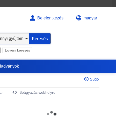
Bejelentkezés
magyar
Keresés
Egyéni keresés
kiadványok
Súgó
an
Beágyazás webhelyre