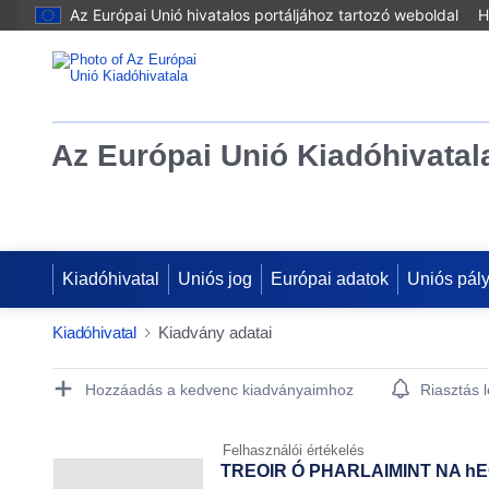
Az Európai Unió hivatalos portáljához tartozó weboldal
H
Az Európai Unió Kiadóhivatal
Kiadóhivatal
Uniós jog
Európai adatok
Uniós pál
Kiadóhivatal
Kiadvány adatai
Publication Detail Actions Portlet
Hozzáadás a kedvenc kiadványaimhoz
Riasztás 
Felhasználói értékelés
TREOIR Ó PHARLAIMINT NA hEO