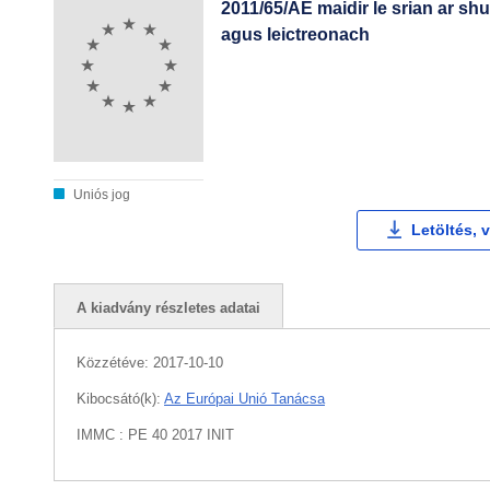
2011/65/AE maidir le srian ar shu
agus leictreonach
Uniós jog
Letöltés, 
A kiadvány részletes adatai
Közzétéve:
2017-10-10
Kibocsátó(k):
Az Európai Unió Tanácsa
IMMC : PE 40 2017 INIT