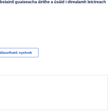
bstaintí guaiseacha áirithe a úsáid i dtrealamh leictreach
választható nyelvek