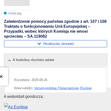
Uniós jog
Zatwierdzenie pomocy państwa zgodnie z art. 107 i 108
Traktatu o funkcjonowaniu Unii Europejskiej –
Przypadki, wobec których Komisja nie wnosi
sprzeciwu – SA.119082
Hivatkozási útmutató
A kiadvány részletes adatai
Közzétéve:
2025-08-26
Kibocsátó(k):
Versenypolitikai Főigazgatóság
(
Európai
Bizottság
)
,
Európai Bizottság
Az Európai Unió Kiadóhivatala
A weboldalt gondozza:
Témakör:
akvakultúra
,
halászati ágazat
,
Olaszország
,
állami támogatás
,
állami támogatások felügyelete