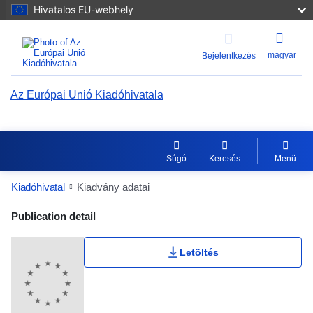
Hivatalos EU-webhely
magyar
Bejelentkezés
Az Európai Unió Kiadóhivatala
Súgó
Keresés
Menü
Kiadóhivatal
Kiadvány adatai
Publication Detail Actions Portlet
Publication detail
Letöltés