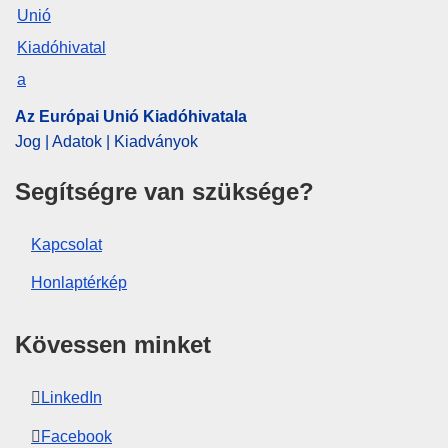
CELEX : 52025AS119082
ELI :
C/2025/4700/oj
OJ : C_202504700
Az Európai Unió Kiadóhivatala
IMMC : C(2025)4076/4301905
Jog | Adatok | Kiadványok
Segítségre van szüksége?
pdfa2a
Az időszaki kiadvány összes számának
megjelenítése
Kapcsolat
Honlaptérkép
Kövessen minket
LinkedIn
Facebook