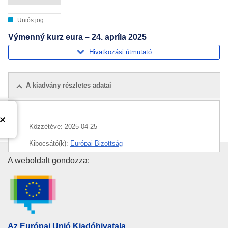
Uniós jog
Výmenný kurz eura – 24. apríla 2025
Hivatkozási útmutató
A kiadvány részletes adatai
Közzétéve:
2025-04-25
Kibocsátó(k):
Európai Bizottság
Az Európai Unió Kiadóhivatala
A weboldalt gondozza:
Témakör:
euro
,
pénz
,
árfolyam
CELEX : C/2025/01960
ELI :
C/2025/1960/oj
OJ : C_202501960
Az Európai Unió Kiadóhivatala