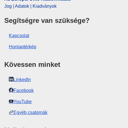
IMMC : 9999
Jog | Adatok | Kiadványok
Segítségre van szüksége?
pdfa2a
Az időszaki kiadvány összes számának
megjelenítése
Kapcsolat
Honlaptérkép
Kövessen minket
LinkedIn
Facebook
YouTube
Egyéb csatornák