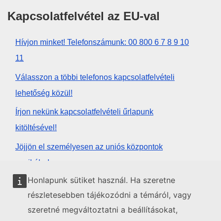
Kapcsolatfelvétel az EU-val
Hívjon minket! Telefonszámunk: 00 800 6 7 8 9 10
11
Válasszon a többi telefonos kapcsolatfelvételi
lehetőség közül!
Írjon nekünk kapcsolatfelvételi űrlapunk
kitöltésével!
Jöjjön el személyesen az uniós központok
egyikébe!
Honlapunk sütiket használ. Ha szeretne
Közösségi média
részletesebben tájékozódni a témáról, vagy
szeretné megváltoztatni a beállításokat,
Kövesse az EU közösségi oldalait!