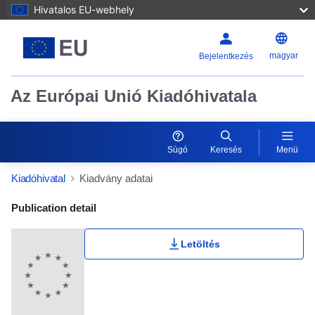
Hivatalos EU-webhely
magyar
Bejelentkezés
Az Európai Unió Kiadóhivatala
Súgó
Keresés
Menü
Kiadóhivatal
Kiadvány adatai
Publication Detail Actions Portlet
Publication detail
Letöltés