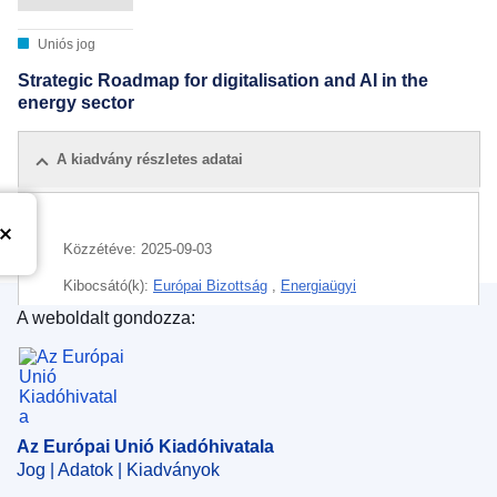
Uniós jog
Strategic Roadmap for digitalisation and AI in the
energy sector
A kiadvány részletes adatai
Közzétéve:
2025-09-03
Kibocsátó(k):
Európai Bizottság
,
Energiaügyi
Főigazgatóság
(
Európai Bizottság
)
A weboldalt gondozza:
Az Európai Unió Kiadóhivatala
Témakör:
energiapolitika
IMMC : Ares(2025)7170684
Az Európai Unió Kiadóhivatala
Jog | Adatok | Kiadványok