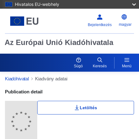
Hivatalos EU-webhely
magyar
Bejelentkezés
Az Európai Unió Kiadóhivatala
Súgó
Keresés
Menü
Kiadóhivatal
Kiadvány adatai
Publication Detail Actions Portlet
Publication detail
Letöltés