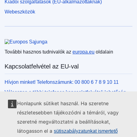
Kiadói szolgáltatások (EU-alkalmazottaknak)
Webeszközök
Európai Unió
További hasznos tudnivalók az
europa.eu
oldalain
Kapcsolatfelvétel az EU-val
Hívjon minket! Telefonszámunk: 00 800 6 7 8 9 10 11
Válasszon a többi telefonos kapcsolatfelvételi lehetőség
közül!
Honlapunk sütiket használ. Ha szeretne
Írjon nekünk kapcsolatfelvételi űrlapunk kitöltésével!
részletesebben tájékozódni a témáról, vagy
Jöjjön el személyesen az uniós központok egyikébe!
szeretné megváltoztatni a beállításokat,
látogasson el a
sütiszabályzatunkat ismertető
Közösségi média