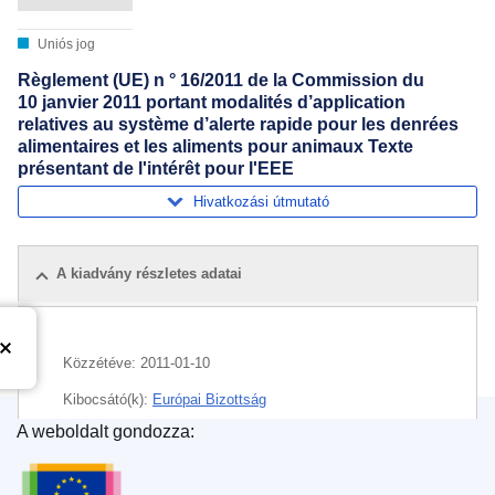
Uniós jog
Règlement (UE) n ° 16/2011 de la Commission du
10 janvier 2011 portant modalités d’application
relatives au système d’alerte rapide pour les denrées
alimentaires et les aliments pour animaux Texte
présentant de l'intérêt pour l'EEE
Hivatkozási útmutató
A kiadvány részletes adatai
Közzétéve:
2011-01-10
Kibocsátó(k):
Európai Bizottság
A weboldalt gondozza:
Témakör:
egészségügyi kockázat
,
Európai
Az Európai Unió Kiadóhivatala
Élelmiszerbiztonsági Hatóság
,
információcsere
,