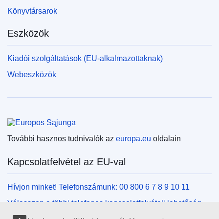
Könyvtársarok
Eszközök
Kiadói szolgáltatások (EU-alkalmazottaknak)
Webeszközök
Európai Unió
További hasznos tudnivalók az
europa.eu
oldalain
Kapcsolatfelvétel az EU-val
Hívjon minket! Telefonszámunk: 00 800 6 7 8 9 10 11
Válasszon a többi telefonos kapcsolatfelvételi lehetőség
közül!