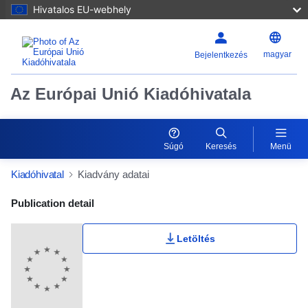
Hivatalos EU-webhely
magyar
Bejelentkezés
Az Európai Unió Kiadóhivatala
Súgó
Keresés
Menü
Kiadóhivatal
Kiadvány adatai
Publication Detail Actions Portlet
Publication detail
Letöltés