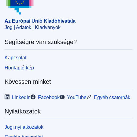
információs hálózat
,
takarmányozás
,
élelmiszer
CELEX : 32011R0016
Az Európai Unió Kiadóhivatala
ELI :
reg/2011/16(1)/oj
Jog | Adatok | Kiadványok
OJ : JOL_2011_006_R_0007_01
Segítségre van szüksége?
Kapcsolat
Honlaptérkép
Kövessen minket
LinkedIn
Facebook
YouTube
Egyéb csatornák
Nyilatkozatok
Jogi nyilatkozatok