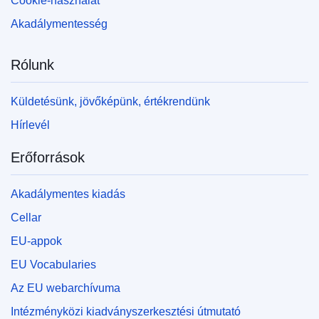
Cookie-használat
Akadálymentesség
Rólunk
Küldetésünk, jövőképünk, értékrendünk
Hírlevél
Erőforrások
Akadálymentes kiadás
Cellar
EU-appok
EU Vocabularies
Az EU webarchívuma
Intézményközi kiadványszerkesztési útmutató