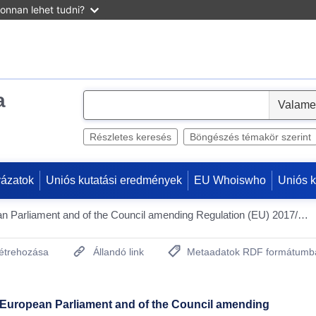
onnan lehet tudni?
a
S
e
l
Részletes keresés
Böngészés témakör szerint
e
c
yázatok
Uniós kutatási eredmények
EU Whoiswho
Uniós 
t
Proposal for a Regulation of the European Parliament and of the Council amending Regulation (EU) 2017/745 on medical devices and Regulation (EU) 2017/746 on in vitro diagnostic medical devices as regards simplification and burden reduction
létrehozása
Állandó link
Metaadatok RDF formátumb
(Új ablakot nyit)
e European Parliament and of the Council amending