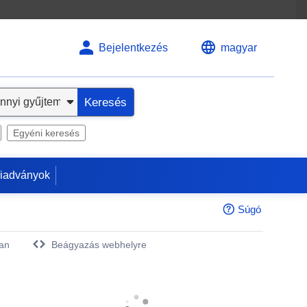
Bejelentkezés
magyar
Keresés
Egyéni keresés
kiadványok
Súgó
an
Beágyazás webhelyre