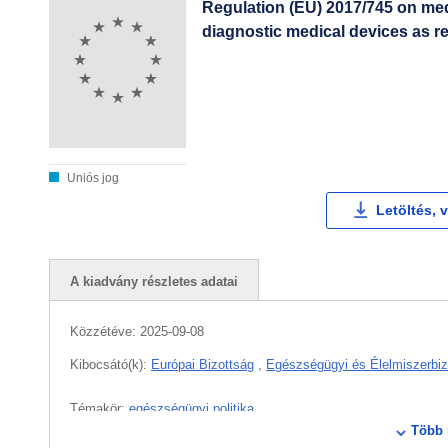
Regulation (EU) 2017/745 on med
diagnostic medical devices as r
Uniós jog
Letöltés, 
A kiadvány részletes adatai
Közzétéve:
2025-09-08
Kibocsátó(k):
Európai Bizottság
,
Egészségügyi és Élelmiszerbiz
Témakör:
egészségügyi politika
Több 
IMMC : Ares(2025)7425764