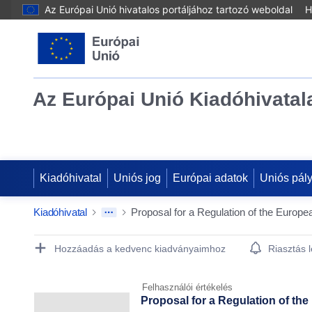
Az Európai Unió hivatalos portáljához tartozó weboldal
H
Az Európai Unió Kiadóhivatal
Kiadóhivatal
Uniós jog
Európai adatok
Uniós pál
Kiadóhivatal
Publication Detail Actions Portlet
Hozzáadás a kedvenc kiadványaimhoz
Riasztás 
Felhasználói értékelés
Proposal for a Regulation of th