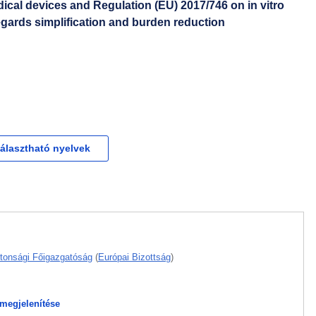
ical devices and Regulation (EU) 2017/746 on in vitro
egards simplification and burden reduction
választható nyelvek
tonsági Főigazgatóság
(
Európai Bizottság
)
megjelenítése