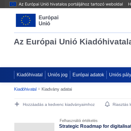
Az Európai Unió hivatalos portáljához tartozó weboldal
H
Az Európai Unió Kiadóhivatal
Kiadóhivatal
Uniós jog
Európai adatok
Uniós pál
Kiadóhivatal
Kiadvány adatai
Publication Detail Actions Portlet
Hozzáadás a kedvenc kiadványaimhoz
Riasztás 
Felhasználói értékelés
Strategic Roadmap for digitalisa