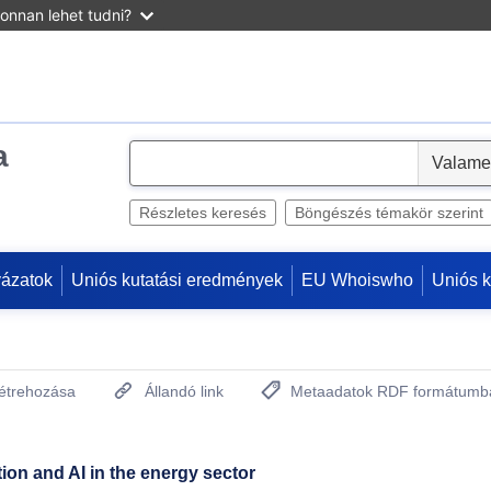
onnan lehet tudni?
a
S
e
l
Részletes keresés
Böngészés témakör szerint
e
c
yázatok
Uniós kutatási eredmények
EU Whoiswho
Uniós 
t
létrehozása
Állandó link
Metaadatok RDF formátumb
(Új ablakot nyit)
tion and AI in the energy sector