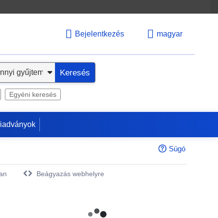
Bejelentkezés
magyar
Keresés
Egyéni keresés
kiadványok
Súgó
an
Beágyazás webhelyre