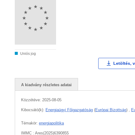
Uniós jog
Letöltés, 
A kiadvány részletes adatai
Közzétéve:
2025-08-05
Kibocsátó(k):
Energiaügyi Főigazgatóság
(
Európai Bizottság
)
,
Eu
Témakör:
energiapolitika
IMMC : Ares(2025)6390855